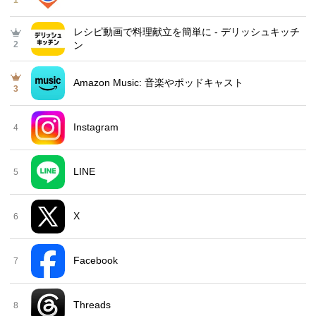
1
レシピ動画で料理献立を簡単‪に - デリッシュキッチ
2
ン
Amazon Music: 音楽やポッドキャスト
3
Instagram
4
LINE
5
X
6
Facebook
7
Threads
8