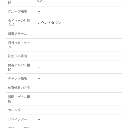
能
－
グループ機能
タイマーの計測
カウントダウン
方式
－
服薬アラーム
日付指定アラー
－
ム
－
記念日の通知
共有アルバム機
－
能
－
チャット機能
－
位置情報の共有
質問・ゲーム機
－
能
－
カレンダー
－
リマインダー