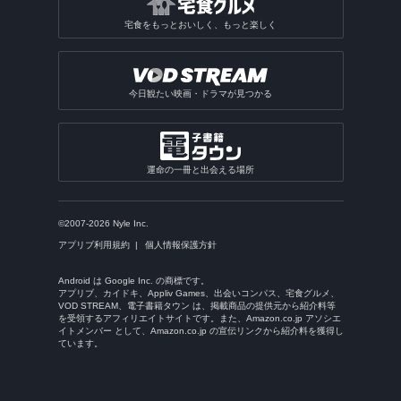
宅食をもっとおいしく、もっと楽しく
今日観たい映画・ドラマが見つかる
運命の一冊と出会える場所
©2007-2026 Nyle Inc.
アプリブ利用規約
個人情報保護方針
Android は Google Inc. の商標です。
アプリブ、カイドキ、Appliv Games、出会いコンパス、宅食グルメ、
VOD STREAM、電子書籍タウン は、掲載商品の提供元から紹介料等
を受領するアフィリエイトサイトです。また、Amazon.co.jp アソシエ
イトメンバー として、Amazon.co.jp の宣伝リンクから紹介料を獲得し
ています。