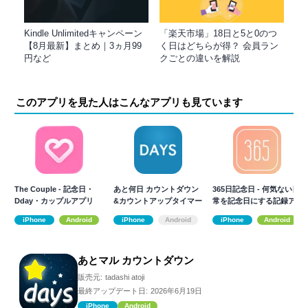
Kindle Unlimitedキャンペーン
「楽天市場」18日と5と0のつ
【8月最新】まとめ｜3ヵ月99
く日はどちらが得？ 会員ラン
円など
クごとの違いを解説
このアプリを見た人はこんなアプリも見ています
The Couple - 記念日・
あと何日 カウントダウン
365日記念日 - 何気ない日
Dday・カップルアプリ
&カウントアップタイマー
常を記念日にする記録ア
プリ
iPhone
Android
iPhone
Android
iPhone
Android
あとマル カウントダウン
販売元:
tadashi atoji
最終アップデート日:
2026年6月19日
iPhone
Android