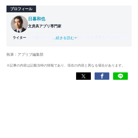
プロフィール
日暮和也
文房具アプリ専門家
ライター
メモ帳やスケジュール帳、付箋などの文房具をデジタル化
...続きを読む
した「文房具アプリ」の専門家。
國學院大學文学部日本文学科卒業。出版社で編集部主任を
執筆：アプリブ編集部
務めた後、文房具アプリの専門家として監修・ライター業
を行う。使用した文房具アプリは『Evernote』
※記事の内容は記載当時の情報であり、現在の内容と異なる場合があります。
『TimeTree』『Measure』など700以上。