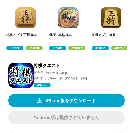
将棋アプリ 百鍛将棋
棋桜 - 本格将棋 -
将棋アプリ 将皇
iPhone
Android
iPhone
Android
iPhone
Android
将棋クエスト
販売元:
Mindwalk Corp.
最終アップデート日:
2022年11月2日
iPhone
iPhone版をダウンロード
Android版は提供されていません