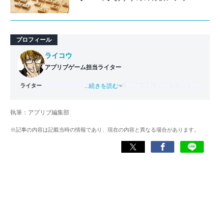
プロフィール
ライコウ
アプリブゲーム担当ライター
ライター
バンタンゲームアカデミー
...続きを読む
出身。「広く深く」をモットー
に、あらゆるジャンルのゲームに精通する筋金入りのゲー
マー。プレイ済みタイトルは2,000本を超えており、アプリ
執筆：アプリブ編集部
ゲームだけでも1,000本以上。ゲーム開発者を目指した経験
もあり、ゲームの深い理解を持つ。現在はゲームを遊び尽
※記事の内容は記載当時の情報であり、現在の内容と異なる場合があります。
くして面白さを引き出し、人々に伝えるためゲームライタ
ーへと転向。
複数のゲームメディアの立ち上げや運営に携わるほか、ゲ
ーム公式から名指しで攻略記事依頼を受けるなど、執筆の
正確性や専門知識の深さは業界内でも高く評価されてい
る。現在は、アプリブでゲーム関連のコンテンツを豊富に
執筆中。