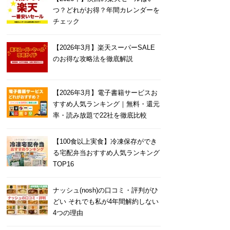
つ？どれがお得？年間カレンダーを
チェック
【2026年3月】楽天スーパーSALE
のお得な攻略法を徹底解説
【2026年3月】電子書籍サービスお
すすめ人気ランキング｜無料・還元
率・読み放題で22社を徹底比較
【100食以上実食】冷凍保存ができ
る宅配弁当おすすめ人気ランキング
TOP16
ナッシュ(nosh)の口コミ・評判がひ
どい それでも私が4年間解約しない
4つの理由