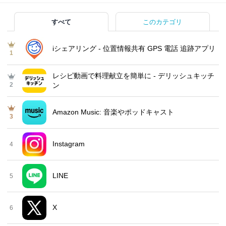
すべて
このカテゴリ
iシェアリング - 位置情報共有 GPS 電話 追跡アプリ
1
レシピ動画で料理献立を簡単‪に - デリッシュキッチ
2
ン
Amazon Music: 音楽やポッドキャスト
3
Instagram
4
LINE
5
X
6