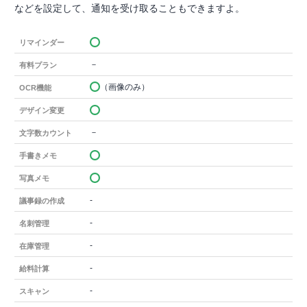
などを設定して、通知を受け取ることもできますよ。
リマインダー
－
有料プラン
（画像のみ）
OCR機能
デザイン変更
－
文字数カウント
手書きメモ
写真メモ
-
議事録の作成
-
名刺管理
-
在庫管理
-
給料計算
-
スキャン