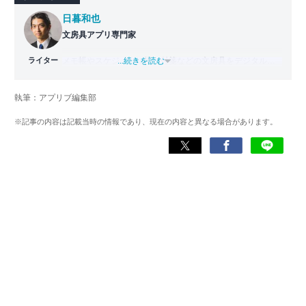
日暮和也
文房具アプリ専門家
ライター
メモ帳やスケジュール帳、付箋などの文房具をデジタル化
...続きを読む
した「文房具アプリ」の専門家。
國學院大學文学部日本文学科卒業。出版社で編集部主任を
執筆：アプリブ編集部
務めた後、文房具アプリの専門家として監修・ライター業
を行う。使用した文房具アプリは『Evernote』
※記事の内容は記載当時の情報であり、現在の内容と異なる場合があります。
『TimeTree』『Measure』など700以上。