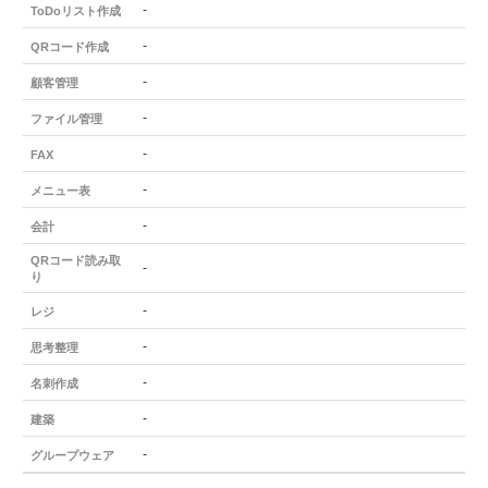
-
ToDoリスト作成
-
QRコード作成
-
顧客管理
-
ファイル管理
-
FAX
-
メニュー表
-
会計
QRコード読み取
-
り
-
レジ
-
思考整理
-
名刺作成
-
建築
-
グループウェア