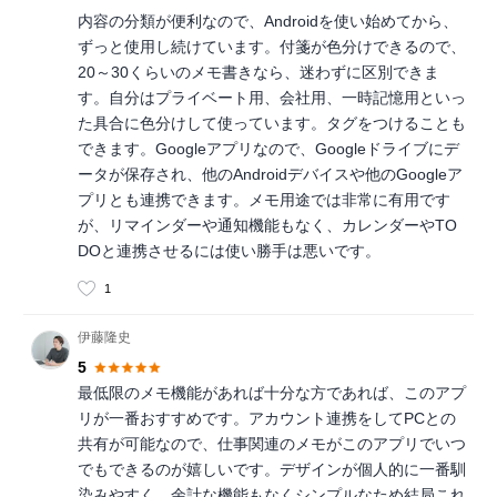
内容の分類が便利なので、Androidを使い始めてから、
ずっと使用し続けています。付箋が色分けできるので、
20～30くらいのメモ書きなら、迷わずに区別できま
す。自分はプライベート用、会社用、一時記憶用といっ
た具合に色分けして使っています。タグをつけることも
できます。Googleアプリなので、Googleドライブにデ
ータが保存され、他のAndroidデバイスや他のGoogleア
プリとも連携できます。メモ用途では非常に有用です
が、リマインダーや通知機能もなく、カレンダーやTO
DOと連携させるには使い勝手は悪いです。
1
伊藤隆史
5
最低限のメモ機能があれば十分な方であれば、このアプ
リが一番おすすめです。アカウント連携をしてPCとの
共有が可能なので、仕事関連のメモがこのアプリでいつ
でもできるのが嬉しいです。デザインが個人的に一番馴
染みやすく、余計な機能もなくシンプルなため結局これ