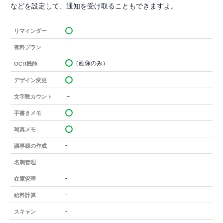
などを設定して、通知を受け取ることもできますよ。
リマインダー
－
有料プラン
（画像のみ）
OCR機能
デザイン変更
－
文字数カウント
手書きメモ
写真メモ
-
議事録の作成
-
名刺管理
-
在庫管理
-
給料計算
-
スキャン