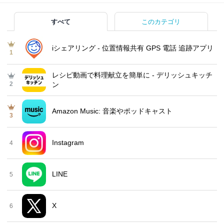
すべて
このカテゴリ
iシェアリング - 位置情報共有 GPS 電話 追跡アプリ
1
レシピ動画で料理献立を簡単‪に - デリッシュキッチ
2
ン
Amazon Music: 音楽やポッドキャスト
3
Instagram
4
LINE
5
X
6