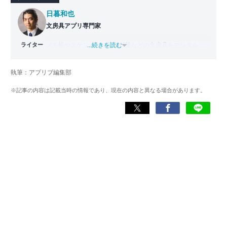
日暮和也
文房具アプリ専門家
ライター
メモ帳やスケジュール帳、付箋などの文房具をデジタル化
...続きを読む
した「文房具アプリ」の専門家。
國學院大學文学部日本文学科卒業。出版社で編集部主任を
執筆：アプリブ編集部
務めた後、文房具アプリの専門家として監修・ライター業
を行う。使用した文房具アプリは『Evernote』
※記事の内容は記載当時の情報であり、現在の内容と異なる場合があります。
『TimeTree』『Measure』など700以上。