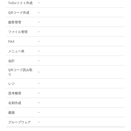
-
ToDoリスト作成
-
QRコード作成
-
顧客管理
-
ファイル管理
-
FAX
-
メニュー表
-
会計
QRコード読み取
-
り
-
レジ
-
思考整理
-
名刺作成
-
建築
-
グループウェア