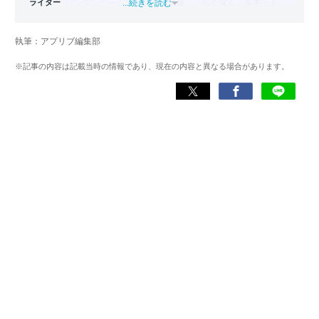
ライター
バンタンゲームアカデミー
...続きを読む
出身。「広く深く」をモットー
に、あらゆるジャンルのゲームに精通する筋金入りのゲー
マー。プレイ済みタイトルは2,000本を超えており、アプリ
執筆：アプリブ編集部
ゲームだけでも1,000本以上。ゲーム開発者を目指した経験
もあり、ゲームの深い理解を持つ。現在はゲームを遊び尽
※記事の内容は記載当時の情報であり、現在の内容と異なる場合があります。
くして面白さを引き出し、人々に伝えるためゲームライタ
ーへと転向。
複数のゲームメディアの立ち上げや運営に携わるほか、ゲ
ーム公式から名指しで攻略記事依頼を受けるなど、執筆の
正確性や専門知識の深さは業界内でも高く評価されてい
る。現在は、アプリブでゲーム関連のコンテンツを豊富に
執筆中。