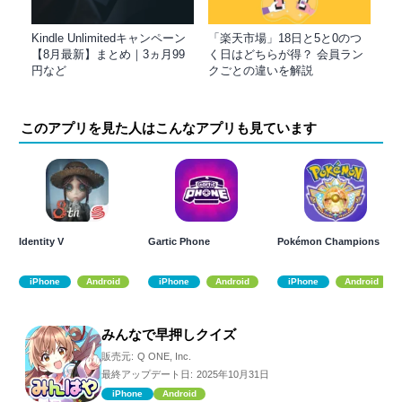
Kindle Unlimitedキャンペーン
「楽天市場」18日と5と0のつ
【8月最新】まとめ｜3ヵ月99
く日はどちらが得？ 会員ラン
円など
クごとの違いを解説
このアプリを見た人はこんなアプリも見ています
Identity V
Gartic Phone
Pokémon Champions
iPhone
Android
iPhone
Android
iPhone
Android
みんなで早押しクイズ
販売元:
Q ONE, Inc.
最終アップデート日:
2025年10月31日
iPhone
Android