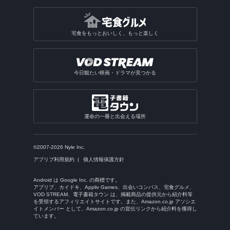
宅食をもっとおいしく、もっと楽しく
今日観たい映画・ドラマが見つかる
運命の一冊と出会える場所
©2007-2026 Nyle Inc.
アプリブ利用規約
個人情報保護方針
Android は Google Inc. の商標です。
アプリブ、カイドキ、Appliv Games、出会いコンパス、宅食グルメ、
VOD STREAM、電子書籍タウン は、掲載商品の提供元から紹介料等
を受領するアフィリエイトサイトです。また、Amazon.co.jp アソシエ
イトメンバー として、Amazon.co.jp の宣伝リンクから紹介料を獲得し
ています。