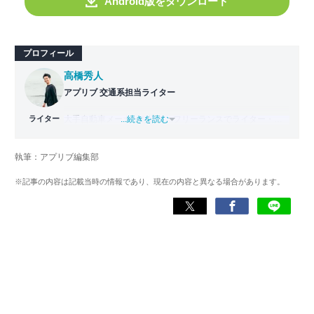
Android版をダウンロード
プロフィール
高橋秀人
アプリブ 交通系担当ライター
ライター
大手自動車メーカーを経て、フリーランスでライター・編
...続きを読む
集者どちらも経験。PC1台で仕事をしながら拠点を持たな
い生活スタイル、いわゆるデジタルノマドとなり日本一周
執筆：アプリブ編集部
旅をスタート。走行距離42,000km・活動期間500日以上か
けて47都道府県を制覇。
※記事の内容は記載当時の情報であり、現在の内容と異なる場合があります。
現在はアプリブでSEOライターとして活動しており、これ
までにレビューしたアプリは900件以上。日本一周中に20
種類以上ナビアプリを利用した経験があり、イチオシはや
はり『Google マップ』。「重要な内容をシンプルにわかり
やすく伝える」がモットー。