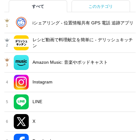
すべて
このカテゴリ
iシェアリング - 位置情報共有 GPS 電話 追跡アプリ
1
レシピ動画で料理献立を簡単‪に - デリッシュキッチ
2
ン
Amazon Music: 音楽やポッドキャスト
3
Instagram
4
LINE
5
X
6