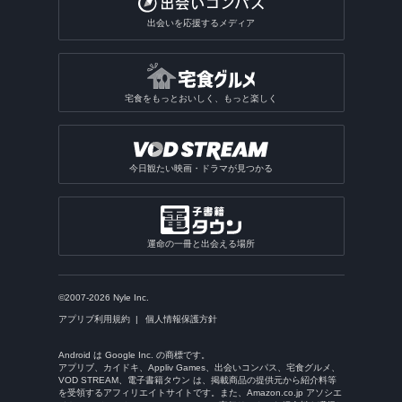
出会いを応援するメディア
宅食をもっとおいしく、もっと楽しく
今日観たい映画・ドラマが見つかる
運命の一冊と出会える場所
©2007-2026 Nyle Inc.
アプリブ利用規約
個人情報保護方針
Android は Google Inc. の商標です。
アプリブ、カイドキ、Appliv Games、出会いコンパス、宅食グルメ、
VOD STREAM、電子書籍タウン は、掲載商品の提供元から紹介料等
を受領するアフィリエイトサイトです。また、Amazon.co.jp アソシエ