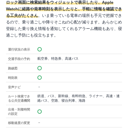
ロック画面に検索結果をウィジェットで表示したり、Apple
Watchに経路や発車時刻を表示したりと、手軽に情報を確認でき
る工夫がたくさん
。いま乗っている電車の場所も手元で把握でき
るので、乗り過ごしや降りそこねの心配が減ります。あらかじめ
登録した乗り換え情報を通知してくれるアラーム機能もあり、寝
過ごし予防にも役立ちます。
運行状況の表示
航空券、特急券、高速バス
交通手段の予約
路線図
時刻表
－
音声ナビ
鉄道、バス、新幹線、有料特急、ライナー、高速・連
ルート検索でき
絡バス、空路、寝台列車、海路
る公共交通機関
出発・到着時間
の設定
－
移動速度の変更