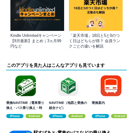
Kindle Unlimitedキャンペーン
「楽天市場」18日と5と0のつ
【8月最新】まとめ｜3ヵ月99
く日はどちらが得？ 会員ラン
円など
クごとの違いを解説
このアプリを見た人はこんなアプリも見ています
乗換NAVITIME（電車乗り
NAVITIME（地図と乗換の
乗換案内
換え・バス乗り換え・時
総合ナビ）
刻表）
iPhone
Android
iPhone
Android
iPhone
Android
駅すぱあと-電車やバスなどの乗り換え