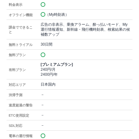
料金表示
（My時刻表）
オフライン機能
広告の非表示、乗換アラーム、酔っ払いモード、My
課金でできるこ
運行情報通知、新幹線・飛行機時刻表、検索結果の候
と
補数アップ
30日間
無料トライアル
無料プラン
[プレミアムプラン]
240円/月
有料プラン
2400円/年
日本国内
対応エリア
－
渋滞予測
－
速度超過の警告
－
ETC使用設定
－
SDL対応
電車の運行情報