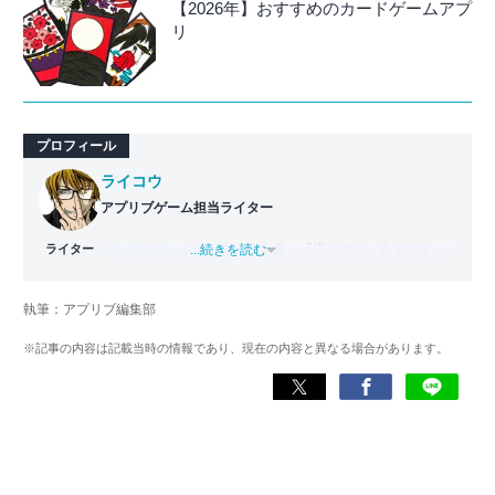
【2026年】おすすめのカードゲームアプ
リ
プロフィール
ライコウ
アプリブゲーム担当ライター
ライター
バンタンゲームアカデミー
...続きを読む
出身。「広く深く」をモットー
に、あらゆるジャンルのゲームに精通する筋金入りのゲー
マー。プレイ済みタイトルは2,000本を超えており、アプリ
執筆：アプリブ編集部
ゲームだけでも1,000本以上。ゲーム開発者を目指した経験
もあり、ゲームの深い理解を持つ。現在はゲームを遊び尽
※記事の内容は記載当時の情報であり、現在の内容と異なる場合があります。
くして面白さを引き出し、人々に伝えるためゲームライタ
ーへと転向。
複数のゲームメディアの立ち上げや運営に携わるほか、ゲ
ーム公式から名指しで攻略記事依頼を受けるなど、執筆の
正確性や専門知識の深さは業界内でも高く評価されてい
る。現在は、アプリブでゲーム関連のコンテンツを豊富に