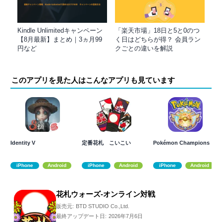
Kindle Unlimitedキャンペーン
「楽天市場」18日と5と0のつ
【8月最新】まとめ｜3ヵ月99
く日はどちらが得？ 会員ラン
円など
クごとの違いを解説
このアプリを見た人はこんなアプリも見ています
Identity V
定番花札 こいこい
Pokémon Champions
iPhone
Android
iPhone
Android
iPhone
Android
花札ウォーズ-オンライン対戦
販売元:
BTD STUDIO Co.,Ltd.
最終アップデート日:
2026年7月6日