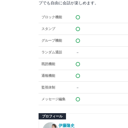
プでも自由に会話が楽しめます。
ブロック機能
スタンプ
グループ機能
－
ランダム通話
既読機能
通報機能
－
監視体制
メッセージ編集
プロフィール
伊藤隆史