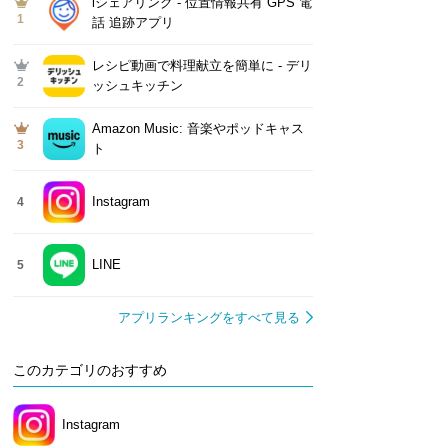
iシェアリング - 位置情報共有 GPS 電
1
話 追跡アプリ
レシピ動画で料理献立を簡単‪に - デリ
2
ッシュキッチン
Amazon Music: 音楽やポッドキャス
3
ト
Instagram
4
LINE
5
アプリランキングをすべて見る
このカテゴリのおすすめ
Instagram