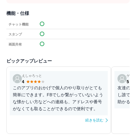
機能・仕様
チャット機能
スタンプ
画面共有
ピックアップレビュー
えしゃろっと
ゲス
4
5
このアプリのおかげで個人のやり取りがとても
友達の追
簡単にできます。FBでしか繋がっていないよう
し誰でも
な懐かしい方などへの連絡も、アドレスや番号
助かる。
がなくても取ることができるので便利です。
続きを読む