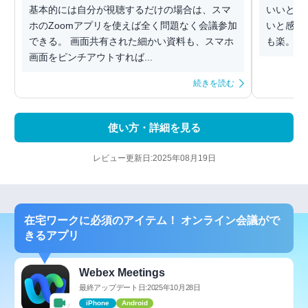
基本的には自分が視聴するだけの場合は、スマ
いいとこ
ホのZoomアプリを使えば全く問題なく会議参加
いと感じ
できる。 画面共有された細かい資料も、スマホ
も楽。
画面をピンチアウトすれば...
続きを読む
使い方・詳細を見る
レビュー更新日:2025年08月19日
在宅ワークに必須のアイテム！ オンライン会議がで
きるアプリ
Webex Meetings
最終アップデート日:2025年10月28日
iPhone
Android