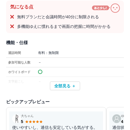
気になる点
無料プランだと会議時間が40分に制限される
多機能ゆえに慣れるまで画面の把握に時間がかかる
機能・仕様
有料：無制限
通話時間
－
参加可能な人数
ホワイトボード
－
文字起こし
全部見る ＋
ピックアップレビュー
大ちゃん
ゆ
5
4
使いやすいし、通信も安定している気がする。
通信状況