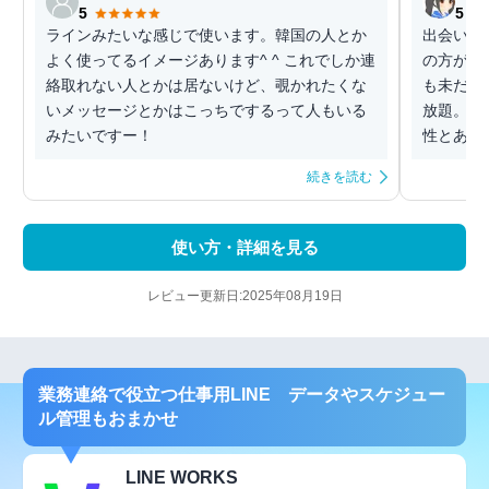
5
5
ラインみたいな感じで使います。韓国の人とか
出会い厨
よく使ってるイメージあります^ ^ これでしか連
の方が歴
絡取れない人とかは居ないけど、覗かれたくな
も未だに
いメッセージとかはこっちでするって人もいる
放題。こ
みたいですー！
性とあー
続きを読む
使い方・詳細を見る
レビュー更新日:2025年08月19日
業務連絡で役立つ仕事用LINE データやスケジュー
ル管理もおまかせ
LINE WORKS