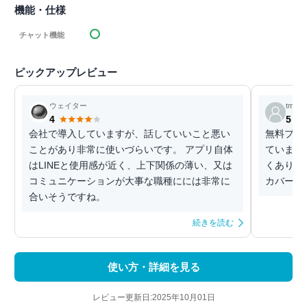
機能・仕様
チャット機能
ピックアップレビュー
ウェイター
tmttmt
4
5
会社で導入していますが、話していいこと悪い
無料プラ
ことがあり非常に使いづらいです。 アプリ自体
ています
はLINEと使用感が近く、上下関係の薄い、又は
くありま
コミュニケーションが大事な職種にには非常に
カバーさ
合いそうですね。
続きを読む
使い方・詳細を見る
レビュー更新日:2025年10月01日