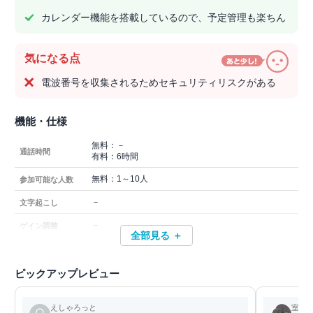
カレンダー機能を搭載しているので、予定管理も楽ちん
気になる点
電波番号を収集されるためセキュリティリスクがある
機能・仕様
無料：－
通話時間
有料：6時間
無料：1～10人
参加可能な人数
－
文字起こし
－
ゲイン調整
全部見る ＋
ピックアップレビュー
えしゃろっと
室長