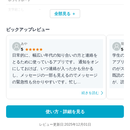
－
文字起こし
全部見る ＋
ピックアップレビュー
あや
龍三
5
5
日常的に、幅広い年代の知り合いの方と連絡を
学生の頃
とるために使っているアプリです。 通知をオン
アプリを
にしておけば、いつ連絡が入ったかも分かる
のがスム
し、メッセージの一部も見えるのでメッセージ
既読の機
の緊急性も分かりやすいです。忙し...
が、読ん
続きを読む
使い方・詳細を見る
レビュー更新日:2025年12月01日