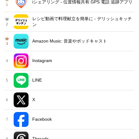
iシェアリング - 位置情報共有 GPS 電話 追跡アプリ
1
レシピ動画で料理献立を簡単‪に - デリッシュキッチ
2
ン
Amazon Music: 音楽やポッドキャスト
3
Instagram
4
LINE
5
X
6
Facebook
7
Threads
8