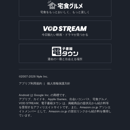
宅食をもっとおいしく、もっと楽しく
今日観たい映画・ドラマが見つかる
運命の一冊と出会える場所
©2007-2026 Nyle Inc.
アプリブ利用規約
個人情報保護方針
Android は Google Inc. の商標です。
アプリブ、カイドキ、Appliv Games、出会いコンパス、宅食グルメ、
VOD STREAM、電子書籍タウン は、掲載商品の提供元から紹介料等
を受領するアフィリエイトサイトです。また、Amazon.co.jp アソシエ
イトメンバー として、Amazon.co.jp の宣伝リンクから紹介料を獲得し
ています。