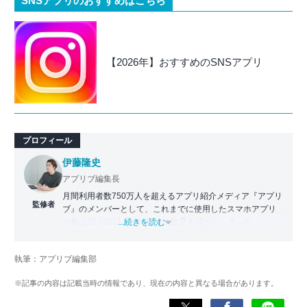
SNSアプリのおすすめはこちら
【2026年】おすすめのSNSアプリ
プロフィール
伊藤隆史
アプリブ編集長
月間利用者数750万人を超えるアプリ紹介メディア『アプリ
監修者
ブ』のメンバーとして、これまでに使用したスマホアプリ
の数は25,000以上。アプリの知見を活かし、テレビ・
...続きを読む
Web・ラジオなどのメディアに出演。
【メディア出演歴】日本テレビ『午前0時の森』（人生効率
執筆：アプリブ編集部
化アプリの紹介）、TBS『サタプラ』（スマホライフが変
わる神アプリの紹介）、J-WAVE『STEP ONE』（今話題の
※記事の内容は記載当時の情報であり、現在の内容と異なる場合があります。
スマホアプリ）他