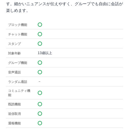
す。細かいニュアンスが伝えやすく、グループでも自由に会話が
楽しめます。
ブロック機能
チャット機能
スタンプ
13歳以上
対象年齢
グループ機能
音声通話
－
ランダム通話
コミュニティ機
能
既読機能
送信取消
通報機能