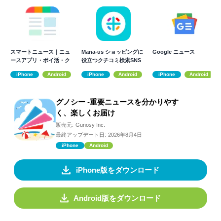
スマートニュース｜ニュ
Mana-us ショッピングに
Google ニュース
ースアプリ・ポイ活・ク
役立つクチコミ検索SNS
ーポン・天気
アプリ
iPhone
Android
iPhone
Android
iPhone
Android
グノシー -重要ニュースを分かりやす
く、楽しくお届け
販売元:
Gunosy Inc.
最終アップデート日:
2026年8月4日
iPhone
Android
iPhone版をダウンロード
Android版をダウンロード