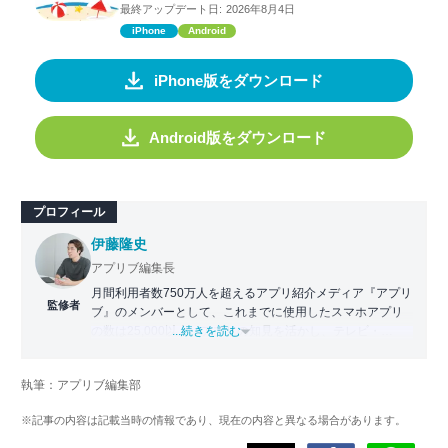
最終アップデート日:
2026年8月4日
iPhone
Android
iPhone版をダウンロード
Android版をダウンロード
プロフィール
伊藤隆史
アプリブ編集長
月間利用者数750万人を超えるアプリ紹介メディア『アプリ
監修者
ブ』のメンバーとして、これまでに使用したスマホアプリ
の数は25,000以上。アプリの知見を活かし、テレビ・
...続きを読む
Web・ラジオなどのメディアに出演。
【メディア出演歴】日本テレビ『午前0時の森』（人生効率
執筆：アプリブ編集部
化アプリの紹介）、TBS『サタプラ』（スマホライフが変
わる神アプリの紹介）、J-WAVE『STEP ONE』（今話題の
※記事の内容は記載当時の情報であり、現在の内容と異なる場合があります。
スマホアプリ）他