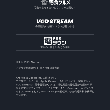
宅食をもっとおいしく、もっと楽しく
今日観たい映画・ドラマが見つかる
運命の一冊と出会える場所
©2007-2026 Nyle Inc.
アプリブ利用規約
個人情報保護方針
Android は Google Inc. の商標です。
アプリブ、カイドキ、Appliv Games、出会いコンパス、宅食グルメ、
VOD STREAM、電子書籍タウン は、掲載商品の提供元から紹介料等
を受領するアフィリエイトサイトです。また、Amazon.co.jp アソシエ
イトメンバー として、Amazon.co.jp の宣伝リンクから紹介料を獲得し
ています。