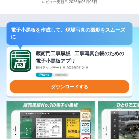
レビュー更新日:2026年06月05日
電子小黒板を作成して、現場写真の撮影をスムーズ
に
蔵衛門工事黒板 - 工事写真台帳のための
電子小黒板アプリ
最終アップデート日:2021年9月24日
iPhone
Android
ダウンロードする