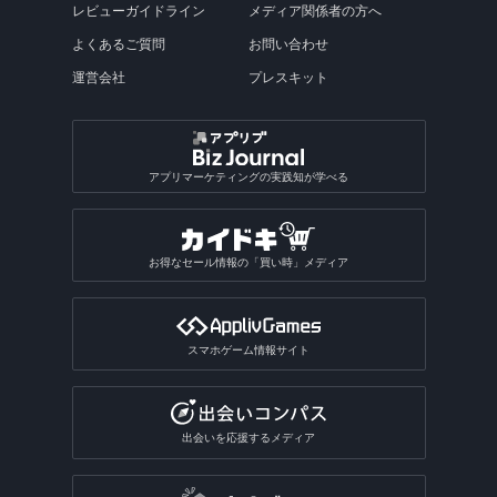
ポッドキャストアプリ
陸上競技ゲームアプリ
図鑑アプリ総合
Steamゲームをスマホでアプリ
誕生日動画アプリ
フライトレーダーアプリ
レビューガイドライン
メディア関係者の方へ
ストレス発散ゲームアプリ
インターネットアプリ
写真共有アプリ
子育てSNSアプリ
小説アプリ
動画スロー再生・早送りアプリ
推し活アプリ総合
犬アプリ
ビンゴゲームアプリ
乗り鉄アプリ
占いアプリ
副業アプリ
オフライン英語辞書アプリ
画像を探すアプリ総合
動画撮影アプリ
楽器演奏アプリ
キャラクターメモアプリ
テキスト読み上げアプリ
テトリス系ゲームアプリ
写真修正アプリ
ラジオ録音アプリ
格闘技・武道ゲームアプリ
よくあるご質問
お問い合わせ
魚図鑑アプリ
盛れるビデオカメラアプリ
道路交通情報アプリ
料理・食べ物系ゲームアプリ
VRアプリ
Exif情報編集アプリ
カットモデルアプリ
朗読アプリ
逆再生アプリ
うちわ文字アプリ
運試しゲームアプリ
駅構内案内アプリ
SPI対策アプリ
翻訳アプリ
壁紙のダウンロードアプリ
占いアプリ総合
作曲アプリ
運営会社
プレスキット
おもしろい診断アプリ
ぷよぷよ系ゲームアプリ
写真合成アプリ
卓球ゲームアプリ
昆虫図鑑アプリ
動画圧縮アプリ
船の位置情報アプリ
アルバムアプリ
通話アプリ
青空文庫アプリ
アクスタアプリ
バカラアプリ
地形図アプリ
面接練習アプリ
漢字検索アプリ
写真投稿SNSアプリ
星座占いアプリ
音楽SNSアプリ
おもしろい診断アプリ総合
2048系ゲームアプリ
おもしろ加工アプリ
ギャンブルアプリ
バドミントンゲームアプリ
植物図鑑アプリ
GIF作成アプリ
写真保存アプリ
SNS一括投稿アプリ
雑誌アプリ
チンチロリンアプリ
履歴書作成アプリ
国語辞典アプリ
手相占いアプリ
恋愛診断アプリ
パズルボブル系ゲームアプリ
バレーゲームアプリ
ギャンブルアプリ総合
動画ファイル形式変換アプリ
芸術・文化アプリ
アプリマーケティングの実践知が学べる
同じ写真を探すアプリ
匿名SNSアプリ
読書記録・本棚管理アプリ
就活アプリ
姓名判断アプリ
性格診断アプリ
モンスト系ゲームアプリ
ビリヤードゲームアプリ
パチンコ・パチスロアプリ
動画反転アプリ
絵を描くアプリ
質問SNSアプリ
絵本アプリ
サブカルチャーアプリ
転職アプリ
風水アプリ
不思議のダンジョン系アプリ
宝くじアプリ
動画モザイクアプリ
お得なセール情報の「買い時」メディア
芸術鑑賞アプリ
アバターSNSアプリ
VTuberアプリ
テレビアプリ
バイト探しアプリ
四柱推命アプリ
3Dサンドボックスアプリ
公営ギャンブルアプリ
動画分割アプリ
デザインアプリ
テレビアプリ総合
インターンアプリ
タロットアプリ
オタクアプリ
クラロワ系対戦ゲームアプリ
動画に文字を入れるアプリ
スマホゲーム情報サイト
TV番組表アプリ
人材派遣求人情報アプリ
動物占いアプリ
オタクアプリ総合
アーチャー伝説系ゲームアプリ
写真を動画にするアプリ
テレビリモコンアプリ
おみくじアプリ
動画を写真にするアプリ
出会いを応援するメディア
電話・チャット占いアプリ