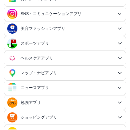
恋愛アプリ総合
アクションRPGアプリ
2Dアクションアプリ
ふるさと納税アプリ
シミュレーションアプリ総合
対戦・協力ゲームアプリ
日記アプリ総合
行動記録アプリ
タスク管理アプリ総合
QRコードアプリ
マッチングアプリ
SNS・コミュニケーションアプリ
シミュレーションRPGアプリ
カスタマイズアプリ総合
3Dアクションアプリ
貯金アプリ
育成シミュレーションアプリ
SNS感覚の日記アプリ
対戦・協力ゲームアプリ総合
シューティングゲームアプリ
個人タスク管理アプリ
行動記録アプリ総合
ポイ活アプリ
QRコードアプリ総合
OCRアプリ
ダンジョンRPGアプリ
マッチングアプリ総合
出会いアプリ
アクションRPGアプリ
IFTTTアプリ
美容ファッションアプリ
スマホ決済アプリ
戦略シミュレーションアプリ
SNS・コミュニケーションアプリ総合
交換日記アプリ
オンライン対戦アプリ
タスク共有アプリ
習慣化アプリ
シューティングゲームアプリ総合
アドベンチャーゲームアプリ
QRコード読み取りアプリ
ポイ活アプリ総合
MMORPGアプリ
スケジューラ・時計アプリ
20代向けマッチングアプリ
OCRアプリ総合
議事録アプリ
シューティングゲームアプリ
出会いアプリ総合
カップルアプリ
クレジットカードアプリ
箱庭シミュレーションアプリ
オートクリッカーアプリ
ネットワークアプリ
写真カレンダーアプリ
協力・マルチプレイアプリ
SNSアプリ
スポーツアプリ
プロジェクト管理アプリ
FPSアプリ
美容ファッションアプリ総合
QRコード作成アプリ
レシートポイ活アプリ
アドベンチャーゲームアプリ総合
放置系RPGアプリ
30代向けマッチングアプリ
パズル・脳トレアプリ
翻訳カメラアプリ
カレンダーアプリ
格闘ゲームアプリ
ライフログアプリ
議事録アプリ総合
投資アプリ
顧客管理アプリ
恋愛シミュレーションアプリ
カップルアプリ総合
デートアプリ
鍵付き日記アプリ
Bluetoothゲームアプリ
ネットワークアプリ総合
スマホ最適化アプリ
SNSアプリ総合
TPSアプリ
メールアプリ
janコード検索アプリ
歩いてお金を稼ぐアプリ
ミステリーアドベンチャーアプリ
ヘア・メイク・ネイルアプリ
美少女RPGアプリ
ヘルスケアアプリ
40代向けマッチングアプリ
リマインダーアプリ
パズル・脳トレアプリ総合
スポーツアプリ総合
MOBAアプリ
音楽ゲームアプリ
文字起こしアプリ
持ち物管理アプリ
確定申告アプリ
歴史シミュレーションアプリ
家事アプリ
カップルSNSアプリ
顧客管理アプリ総合
かわいい日記アプリ
ファイル管理アプリ
Wi-Fiアプリ
デートスポットアプリ
恋愛診断アプリ
X（Twitter）アプリ
オンラインシューティングアプリ
スマホ最適化アプリ総合
セキュリティアプリ
ポイ活ゲームアプリ
メールアプリ総合
探索アドベンチャーアプリ
パズルRPGアプリ
チャットアプリ
50代・中高年向けマッチングアプリ
髪型アプリ
時計アプリ
パズルゲームアプリ
ファッションアプリ
ステルスゲームアプリ
高音質ボイスレコーダーアプリ
生理周期アプリ
音楽ゲームアプリ総合
陸上競技アプリ
ギャンブルの管理アプリ
マップ・ナビアプリ
メタバース体験シミュレーションゲームアプリ
記念日アプリ
オープンワールドアプリ
家事アプリ総合
ヘルスケアアプリ総合
シンプルな日記アプリ
スピードテストアプリ
育児アプリ
ファイル管理アプリ総合
Facebookアプリ
名刺管理アプリ
弾幕シューティングアプリ
バッテリーアプリ
恋愛診断アプリ総合
恋愛情報・モテる方法アプリ
アンケートアプリ
多機能メーラーアプリ
ホラーアドベンチャーアプリ
パスワード管理アプリ
カードRPGアプリ
60代・シニア向けマッチングアプリ
キーボードアプリ
メイク・スキンケアアプリ
タイマーアプリ
チャットアプリ総合
脱出ゲームアプリ
電話アプリ
ホワイトボードアプリ
ファッションアプリ総合
食事管理アプリ
アーティスト曲で遊ぶ音ゲーアプリ
ボディケア・エステアプリ
陸上競技アプリ総合
料理アプリ
オープンワールドアプリ総合
テニスアプリ
終活アプリ
VPNアプリ
カジュアルゲームアプリ
クラウド保存・共有アプリ
育児アプリ総合
健康管理アプリ
ニュースアプリ
LINEアプリ
縦スクシューティングアプリ
メモリの確認／解放アプリ
防犯アプリ
名刺管理アプリ総合
マップ・ナビアプリ総合
登録でお金がもらえるアプリ
フリーメールアプリ
会計アプリ
サウンドノベルアプリ
セキュリティ対策アプリ
恋愛相談アプリ
クイズRPGアプリ
ネイルアプリ
女性の悩み解決アプリ
SMSアプリ
クイズゲームアプリ
キーボードアプリ総合
画面の設定アプリ
似合うメガネ診断アプリ
体重管理アプリ
電話アプリ総合
手持ち曲で遊ぶ音ゲーアプリ
掲示板アプリ
ウォーキングアプリ
女性向けダイエットアプリ
掃除アプリ
3Dサンドボックスアプリ
テザリングアプリ
テニスアプリ総合
ファイル圧縮／解凍アプリ
陣痛アプリ
カジュアルゲームアプリ総合
ライトアプリ
マストドンアプリ
横スクシューティングアプリ
健康管理アプリ総合
育成ゲームアプリ
防犯アプリ総合
妊娠・出産アプリ
動画を見るだけで稼ぐアプリ
サバイバルアドベンチャーアプリ
VPNアプリ
防災アプリ
会計アプリ総合
カジュアルRPGアプリ
ドライブアプリ
勉強アプリ
お絵描きチャットアプリ
小売・卸売支援ツールアプリ
脳トレゲームアプリ
文字起こしアプリ
ニュースアプリ総合
コーデの参考アプリ
血圧記録アプリ
ビデオ通話アプリ
ボカロ曲収録音ゲーアプリ
ホーム画面アプリ
ランニングアプリ
音の設定アプリ
整形アプリ
洗濯アプリ
掲示板アプリ総合
アイコン画像アプリ
PDFアプリ
育児記録アプリ
クレーンゲームアプリ
写真投稿SNSアプリ
スナイパーゲームアプリ
体重管理アプリ
ライトアプリ総合
防犯ブザーアプリ
育成ゲームアプリ総合
野球アプリ
ポイ活ニュースアプリ
鬱ゲーアプリ
写真・動画隠しアプリ
妊娠・出産アプリ総合
恋愛ゲームアプリ
帳簿アプリ
防災アプリ総合
認知症・物忘れ防止アプリ
ランダムチャットアプリ
ドライブアプリ総合
推理ゲームアプリ
顔文字・絵文字アプリ
メモアプリ
在庫管理アプリ
鉄道アプリ
服デザインアプリ
体温記録アプリ
電話帳アプリ
思考整理アプリ
リズムタップゲームアプリ
ウィジェットカスタマイズアプリ
スポーツニュースアプリ
ショッピングアプリ
自転車アプリ
家事分担アプリ
ゲーム募集アプリ
録音アプリ
勉強アプリ総合
ファイルマネージャーアプリ
知育アプリ
アイコン画像アプリ総合
放置系ゲームアプリ
動画投稿SNSアプリ
フライトシューティングアプリ
食事管理アプリ
年賀状・カードアプリ
監視カメラアプリ
育成シミュレーションアプリ
レビューで稼ぐアプリ
テキストアドベンチャーアプリ
盗み見防止アプリ
妊活アプリ
野球アプリ総合
請求書アプリ
緊急地震速報アプリ
恋愛ゲームアプリ総合
ボウリングアプリ
ボイス・ビデオチャットアプリ
バイクナビアプリ
間違い探し・探し物ゲームアプリ
日本語入力アプリ
認知症・物忘れ防止アプリ総合
キャラゲーアプリ
レジアプリ
メモアプリ総合
ダイエットアプリ
着回し術アプリ
睡眠アプリ
通話録音アプリ
鉄道アプリ総合
ピアノタイル系アプリ
覗き見防止アプリ
電卓アプリ
思考整理アプリ総合
旅行アプリ
ジョギング・サイクリングの道を記録アプリ
スポーツニュースアプリ総合
地元コミュニティアプリ
転職アプリ
着信音アプリ