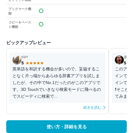
ブックマーク機
能
コピー＆ペース
ト機能
ピックアップレビュー
KMY
蒼イ
5
5
英単語を和訳する機会が多いので、妥協するこ
このアプ
となく片っ端からあらゆる辞書アプリを試しま
インで辞
したが、その中でNo.1だったのがこのアプリで
インでひ
す。3D Touchでいきなり検索モードに飛べるの
❗️そこが
でスピーディに検索で...
てみましょ
続きを読む
使い方・詳細を見る