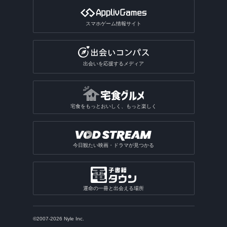
公営ギャンブルアプリ
動画分割アプリ
デザインアプリ
テレビアプリ総合
インターンアプリ
タロットアプリ
オタクアプリ
クラロワ系対戦ゲームアプリ
動画に文字を入れるアプリ
スマホゲーム情報サイト
TV番組表アプリ
人材派遣求人情報アプリ
動物占いアプリ
オタクアプリ総合
アーチャー伝説系ゲームアプリ
写真を動画にするアプリ
テレビリモコンアプリ
おみくじアプリ
動画を写真にするアプリ
出会いを応援するメディア
電話・チャット占いアプリ
宅食をもっとおいしく、もっと楽しく
今日観たい映画・ドラマが見つかる
運命の一冊と出会える場所
©2007-2026 Nyle Inc.