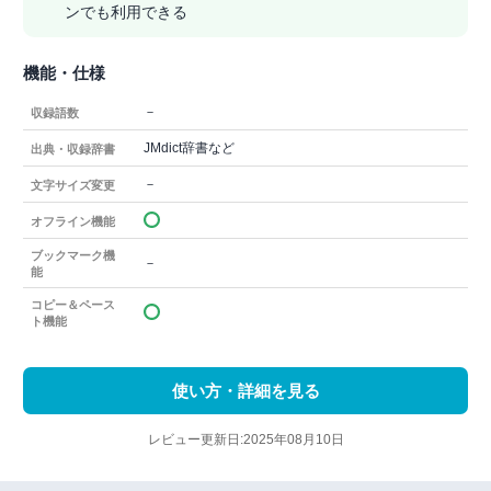
ンでも利用できる
機能・仕様
－
収録語数
JMdict辞書など
出典・収録辞書
－
文字サイズ変更
オフライン機能
ブックマーク機
－
能
コピー＆ペース
ト機能
使い方・詳細を見る
レビュー更新日:2025年08月10日