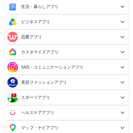
生活・暮らしアプリ
ゲームアプリ総合
RPGアプリ
ビジネスアプリ
生活・暮らしアプリ総合
RPGアプリ総合
アクションゲームアプリ
ファイナンスアプリ
恋愛アプリ
ビジネスアプリ総合
王道RPGアプリ
アクションゲームアプリ総合
シミュレーションアプリ
家計簿アプリ
日記アプリ
タスク管理アプリ
カスタマイズアプリ
恋愛アプリ総合
アクションRPGアプリ
2Dアクションアプリ
ふるさと納税アプリ
シミュレーションアプリ総合
対戦・協力ゲームアプリ
日記アプリ総合
行動記録アプリ
タスク管理アプリ総合
QRコードアプリ
マッチングアプリ
SNS・コミュニケーションアプリ
シミュレーションRPGアプリ
カスタマイズアプリ総合
3Dアクションアプリ
貯金アプリ
育成シミュレーションアプリ
SNS感覚の日記アプリ
対戦・協力ゲームアプリ総合
シューティングゲームアプリ
個人タスク管理アプリ
行動記録アプリ総合
ポイ活アプリ
QRコードアプリ総合
OCRアプリ
ダンジョンRPGアプリ
マッチングアプリ総合
出会いアプリ
アクションRPGアプリ
IFTTTアプリ
美容ファッションアプリ
スマホ決済アプリ
戦略シミュレーションアプリ
SNS・コミュニケーションアプリ総合
交換日記アプリ
オンライン対戦アプリ
タスク共有アプリ
習慣化アプリ
シューティングゲームアプリ総合
アドベンチャーゲームアプリ
QRコード読み取りアプリ
ポイ活アプリ総合
MMORPGアプリ
スケジューラ・時計アプリ
20代向けマッチングアプリ
OCRアプリ総合
議事録アプリ
シューティングゲームアプリ
出会いアプリ総合
カップルアプリ
クレジットカードアプリ
箱庭シミュレーションアプリ
オートクリッカーアプリ
ネットワークアプリ
写真カレンダーアプリ
協力・マルチプレイアプリ
SNSアプリ
スポーツアプリ
プロジェクト管理アプリ
FPSアプリ
美容ファッションアプリ総合
QRコード作成アプリ
レシートポイ活アプリ
アドベンチャーゲームアプリ総合
放置系RPGアプリ
30代向けマッチングアプリ
パズル・脳トレアプリ
翻訳カメラアプリ
カレンダーアプリ
格闘ゲームアプリ
ライフログアプリ
議事録アプリ総合
投資アプリ
顧客管理アプリ
恋愛シミュレーションアプリ
カップルアプリ総合
デートアプリ
鍵付き日記アプリ
Bluetoothゲームアプリ
ネットワークアプリ総合
スマホ最適化アプリ
SNSアプリ総合
TPSアプリ
メールアプリ
janコード検索アプリ
歩いてお金を稼ぐアプリ
ミステリーアドベンチャーアプリ
ヘア・メイク・ネイルアプリ
美少女RPGアプリ
ヘルスケアアプリ
40代向けマッチングアプリ
リマインダーアプリ
パズル・脳トレアプリ総合
スポーツアプリ総合
MOBAアプリ
音楽ゲームアプリ
文字起こしアプリ
持ち物管理アプリ
確定申告アプリ
歴史シミュレーションアプリ
家事アプリ
カップルSNSアプリ
顧客管理アプリ総合
かわいい日記アプリ
ファイル管理アプリ
Wi-Fiアプリ
デートスポットアプリ
恋愛診断アプリ
X（Twitter）アプリ
オンラインシューティングアプリ
スマホ最適化アプリ総合
セキュリティアプリ
ポイ活ゲームアプリ
メールアプリ総合
探索アドベンチャーアプリ
パズルRPGアプリ
チャットアプリ
50代・中高年向けマッチングアプリ
髪型アプリ
時計アプリ
パズルゲームアプリ
ファッションアプリ
ステルスゲームアプリ
高音質ボイスレコーダーアプリ
生理周期アプリ
音楽ゲームアプリ総合
陸上競技アプリ
ギャンブルの管理アプリ
マップ・ナビアプリ
メタバース体験シミュレーションゲームアプリ
記念日アプリ
オープンワールドアプリ
家事アプリ総合
ヘルスケアアプリ総合
シンプルな日記アプリ
スピードテストアプリ
育児アプリ
ファイル管理アプリ総合
Facebookアプリ
名刺管理アプリ
弾幕シューティングアプリ
バッテリーアプリ
恋愛診断アプリ総合