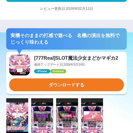
レビュー更新日:2026年02月12日
実機そのままの打感で遊べる 名機の演出を無料で
じっくり味わえる
[777Real]SLOT魔法少女まどかマギカ2
最終アップデート日:2026年3月24日
iPhone
Android
ダウンロードする