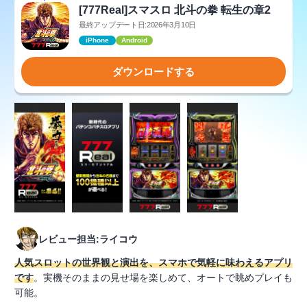
[777Real]スマスロ 北斗の拳 転生の章2
最終アップデート日:2026年3月10日
iPhone
Android
ダウンロードする
レビュー担当:ライコウ
人気スロットの世界観と演出を、スマホで気軽に味わえるアプリ
です
。実機そのままの見せ場を楽しめて、オートで眺めプレイも
可能。