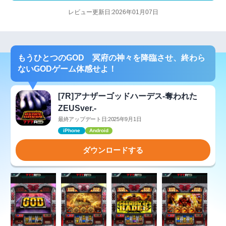
レビュー更新日:2026年01月07日
もうひとつのGOD 冥府の神々を降臨させ、終わら
ないGODゲーム体感せよ！
[7R]アナザーゴッドハーデス-奪われた
ZEUSver.-
最終アップデート日:2025年9月1日
iPhone
Android
ダウンロードする