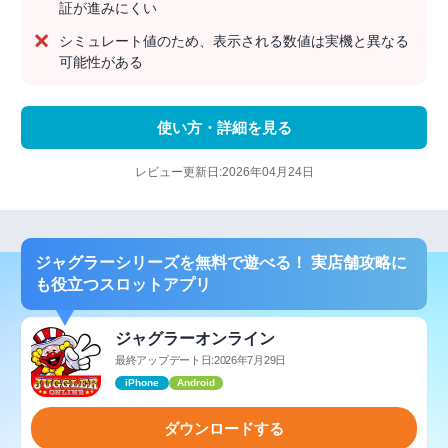
証が進みにくい
シミュレート値のため、表示される数値は実機と異なる
可能性がある
使い方・詳細を見る
レビュー更新日:2026年04月24日
ジャグラーシリーズを無料で遊べる！ 実店舗攻略に
も役立つスロットアプリ
ジャグラーオンライン
最終アップデート日:2026年7月29日
iPhone
Android
ダウンロードする