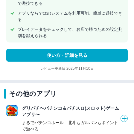
で遊技できる
アプリならではのシステムを利用可能。簡単に遊技でき
る
プレイデータをチェックして、お店で勝つための設定判
別を鍛えられる
使い方・詳細を見る
レビュー更新日:2025年11月10日
その他のアプリ
グリパチ〜パチンコ＆パチスロ(スロット)ゲーム
アプリ〜
まるでパチンコホール 北斗もガルパンもポイント
で遊べる