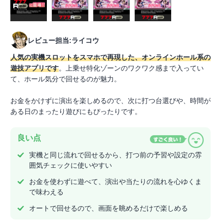
レビュー担当:ライコウ
人気の実機スロットをスマホで再現した、オンラインホール系の
遊技アプリです
。上乗せ特化ゾーンのワクワク感まで入ってい
て、ホール気分で回せるのが魅力。
お金をかけずに演出を楽しめるので、次に打つ台選びや、時間が
ある日のまったり遊びにもぴったりです。
良い点
実機と同じ流れで回せるから、打つ前の予習や設定の雰
囲気チェックに使いやすい
お金を使わずに遊べて、演出や当たりの流れを心ゆくま
で味わえる
オートで回せるので、画面を眺めるだけで楽しめる