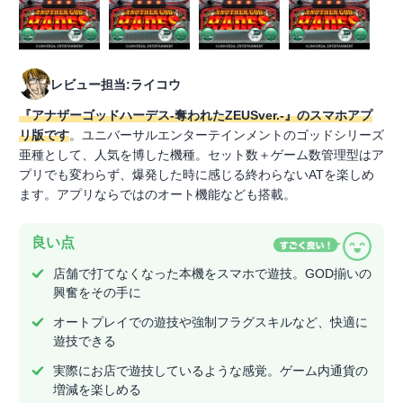
レビュー担当:ライコウ
『アナザーゴッドハーデス-奪われたZEUSver.-』のスマホアプ
リ版です
。ユニバーサルエンターテインメントのゴッドシリーズ
亜種として、人気を博した機種。セット数＋ゲーム数管理型はア
プリでも変わらず、爆発した時に感じる終わらないATを楽しめ
ます。アプリならではのオート機能なども搭載。
良い点
店舗で打てなくなった本機をスマホで遊技。GOD揃いの
興奮をその手に
オートプレイでの遊技や強制フラグスキルなど、快適に
遊技できる
実際にお店で遊技しているような感覚。ゲーム内通貨の
増減を楽しめる