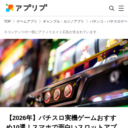
TOP
ゲームアプリ
ギャンブル・カジノアプリ
パチンコ・パチスロゲー
※コンテンツの一部にアフィリエイト広告が含まれています
【2026年】パチスロ実機ゲームおすす
め10選！スマホで面白いスロットアプ