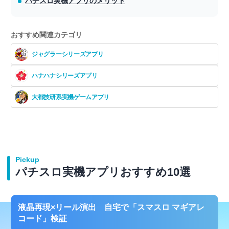
パチスロ実機アプリのメリット
おすすめ関連カテゴリ
ジャグラーシリーズアプリ
ハナハナシリーズアプリ
大都技研系実機ゲームアプリ
Pickup
パチスロ実機アプリおすすめ10選
液晶再現×リール演出 自宅で「スマスロ マギアレ
コード」検証