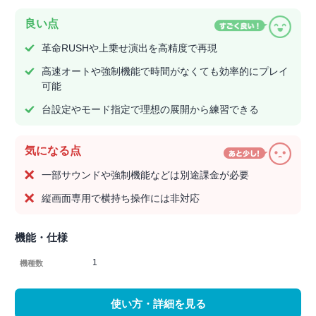
良い点
革命RUSHや上乗せ演出を高精度で再現
高速オートや強制機能で時間がなくても効率的にプレイ
可能
台設定やモード指定で理想の展開から練習できる
気になる点
一部サウンドや強制機能などは別途課金が必要
縦画面専用で横持ち操作には非対応
機能・仕様
1
機種数
使い方・詳細を見る