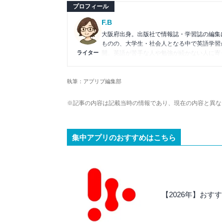
プロフィール
F.B
大阪府出身。出版社で情報誌・学習誌の編集
ものの、大学生・社会人となる中で英語学習
ライター
開。英語が苦手な人や勉強が続かない人に寄
執筆：アプリブ編集部
※記事の内容は記載当時の情報であり、現在の内容と異な
集中アプリのおすすめはこちら
【2026年】おす