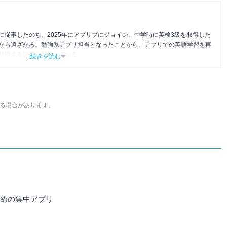
に従事したのち、2025年にアプリブにジョイン。中学時に英検3級を取得した
から遠ざかる。勉強系アプリ担当となったことから、アプリでの英語学習を再
り添える記事を目指している。
...続きを読む
る場合があります。
すめの集中アプリ