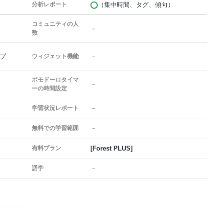
（集中時間、タグ、傾向）
分析レポート
コミュニティの人
－
数
プ
－
ウィジェット機能
ポモドーロタイマ
－
ーの時間設定
－
学習状況レポート
－
無料での学習範囲
[Forest PLUS]
有料プラン
－
語学