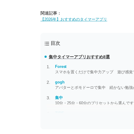
関連記事：
【2026年】おすすめのタイマーアプリ
目次
集中タイマーアプリおすすめ8選
Forest
スマホを置くだけで集中力アップ 遊び感覚
gogh
アバターとポモドーロで集中 続かない勉強
集中
10分・25分・60分のプリセットから選んで
TIDE
作業や睡眠用に 波音や雨音など、心が落ち