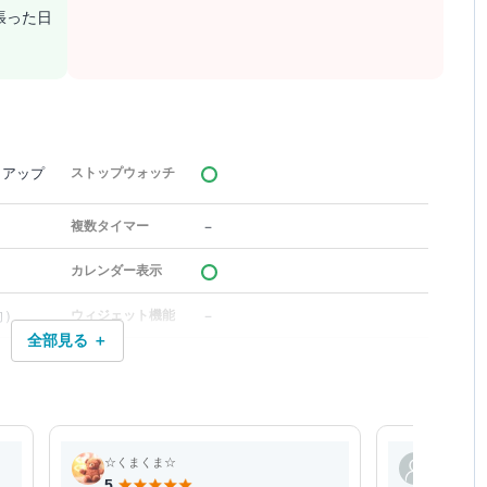
張った日
トアップ
ストップウォッチ
－
複数タイマー
カレンダー表示
向）
－
ウィジェット機能
全部見る ＋
☆くまくま☆
champagn
5
4