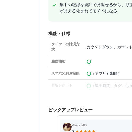
集中の記録を統計で見返せるから、頑
が見える化されてモチベになる
機能・仕様
タイマーの計測方
カウントダウン、カウン
式
履歴機能
（アプリ別制限）
スマホの利用制限
（集中時間、タグ、傾
分析レポート
ピックアップレビュー
Mhappy86
5