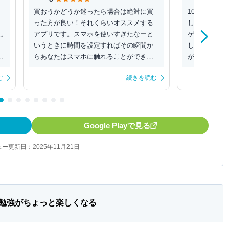
買おうかどうか迷ったら場合は絶対に買
10分から1
った方が良い！それくらいオススメする
した時間内に
し
アプリです。スマホを使いすぎたなーと
ゲーム内の木
いうときに時間を設定すればその瞬間か
した時間の間
う
らあなたはスマホに触れることができな
が成長し、コ
くなるでしょう。様々...
貯めれば様々な
む
続きを読む
Google Playで見る
ー更新日：2025年11月21日
勉強がちょっと楽しくなる