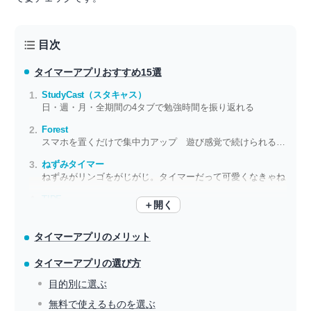
目次
タイマーアプリ
おすすめ15選
StudyCast（スタキャス）
日・週・月・全期間の4タブで勉強時間を振り返れる
Forest
スマホを置くだけで集中力アップ 遊び感覚で続けられるタイマーアプリ
ねずみタイマー
ねずみがリンゴをがじがじ。タイマーだって可愛くなきゃね
TIDE
＋開く
作業や睡眠用に 波音や雨音など、心が落ち着く環境音で効率アップ
タイマーアプリのメリット
タイマーアプリの選び方
目的別に選ぶ
無料で使えるものを選ぶ