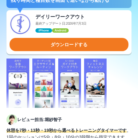
残り時間と種目数を画面で追いながら動ける
デイリーワークアウト
最終アップデート日:2026年7月3日
iPhone
Android
ダウンロードする
レビュー担当:堀紗智子
休憩を7秒・13秒・19秒から選べるトレーニングタイマーです
。
1回のセッションは5分・8分・10分の3段階から指定できます。