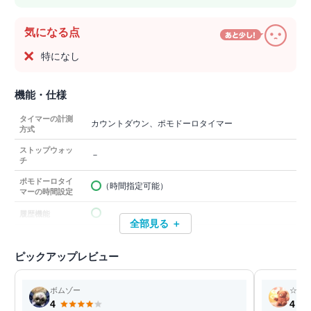
気になる点
特になし
機能・仕様
タイマーの計測
カウントダウン、ポモドーロタイマー
方式
ストップウォッ
－
チ
ポモドーロタイ
（時間指定可能）
マーの時間設定
履歴機能
全部見る ＋
ピックアップレビュー
ボムゾー
☆く
4
4