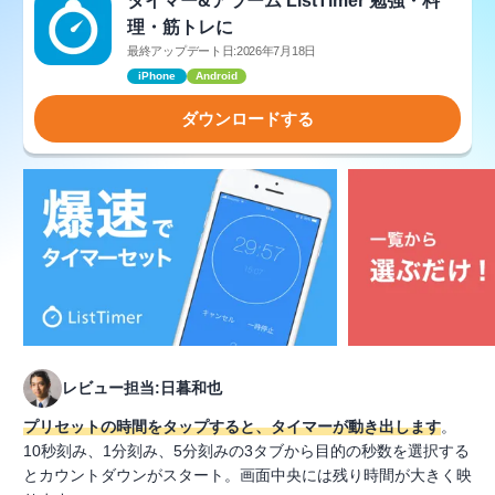
タイマー&アラーム ListTimer 勉強・料
理・筋トレに
最終アップデート日:2026年7月18日
iPhone
Android
ダウンロードする
レビュー担当:日暮和也
プリセットの時間をタップすると、タイマーが動き出します
。
10秒刻み、1分刻み、5分刻みの3タブから目的の秒数を選択する
とカウントダウンがスタート。画面中央には残り時間が大きく映