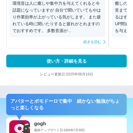
環境音は人に癒しや集中力を与えてくれると今
癒しの環
話題になっていますが 自分で聞いていてもやは
音まであ
り作業効率が上がっている気がします。 また疲
るはずで
れている時に聞いたりすると疲れがとれますの
UP間違
でおすすめです。 多数音源が...
を与えてく
続きを読む
使い方・詳細を見る
レビュー更新日:2025年08月16日
アバターとポモドーロで集中 続かない勉強がちょ
っと楽しくなる
gogh
最終アップデート日:2026年7月30日