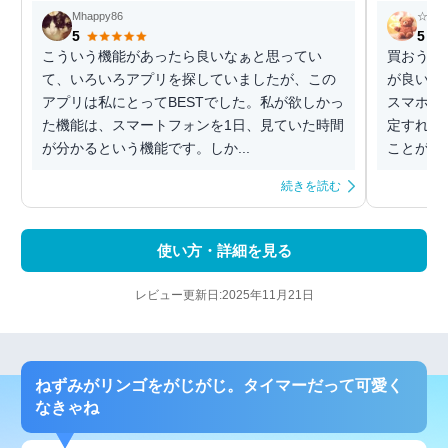
Mhappy86
☆く
5
5
こういう機能があったら良いなぁと思ってい
買おうか
て、いろいろアプリを探していましたが、この
が良い！
アプリは私にとってBESTでした。私が欲しかっ
スマホを
た機能は、スマートフォンを1日、見ていた時間
定すれば
が分かるという機能です。しか...
ことがで
続きを読む
使い方・詳細を見る
レビュー更新日:2025年11月21日
ねずみがリンゴをがじがじ。タイマーだって可愛く
なきゃね