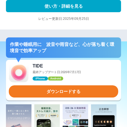
使い方・詳細を見る
レビュー更新日:2025年09月25日
作業や睡眠用に 波音や雨音など、心が落ち着く環
境音で効率アップ
TIDE
最終アップデート日:2026年7月17日
iPhone
Android
ダウンロードする