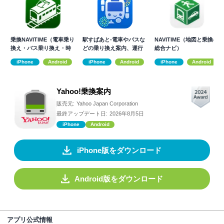
乗換NAVITIME（電車乗り
駅すぱあと-電車やバスな
NAVITIME（地図と乗換の
換え・バス乗り換え・時
どの乗り換え案内、運行
総合ナビ）
刻表）
情報、時刻表も
iPhone
Android
iPhone
Android
iPhone
Android
Yahoo!乗換案内
販売元:
Yahoo Japan Corporation
最終アップデート日:
2026年8月5日
iPhone
Android
iPhone版をダウンロード
Android版をダウンロード
アプリ公式情報