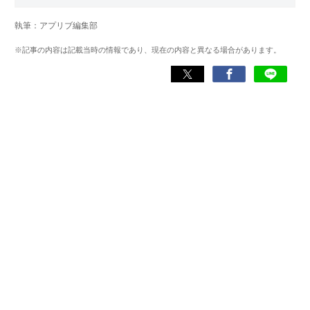
10歳の誕生日に父親からPCをもらったことがキッカケでイ
ンターネットを利用し始め、「千葉・滋賀・佐賀」が口癖
執筆：アプリブ編集部
の酷い少年時代を送る。
中学生時代にWILLCOMのW-ZERO3シリーズを買ってもら
※記事の内容は記載当時の情報であり、現在の内容と異なる場合があります。
い、この時期から数多くのソフト・アプリを利用。iPhone
に出会ってからはPCなどのデバイスに興味をもち、
Windows・Macを使いこなすようになる。
現在はアプリブでライターとして従事。実体験をもとに、
読者の求める内容を提供しようと意識して記事制作を行っ
ている。
利用しているPCのスペック
・CPU：Core i9-10900K
・GPU：RTX2080SUPER
・メモリ：32GB
・SSD：1TB