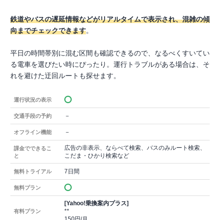
鉄道やバスの遅延情報などがリアルタイムで表示され、混雑の傾
向までチェックできます
。
平日の時間帯別に混む区間も確認できるので、なるべくすいてい
る電車を選びたい時にぴったり。運行トラブルがある場合は、そ
れを避けた迂回ルートも探せます。
運行状況の表示
－
交通手段の予約
－
オフライン機能
広告の非表示、ならべて検索、バスのみルート検索、
課金でできるこ
こだま・ひかり検索など
と
7日間
無料トライアル
無料プラン
[Yahoo!乗換案内プラス]
**
有料プラン
150円/月