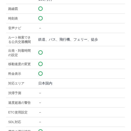
路線図
時刻表
－
音声ナビ
ルート検索でき
鉄道、バス、飛行機、フェリー、徒歩
る公共交通機関
出発・到着時間
の設定
移動速度の変更
料金表示
日本国内
対応エリア
－
渋滞予測
－
速度超過の警告
－
ETC使用設定
－
SDL対応