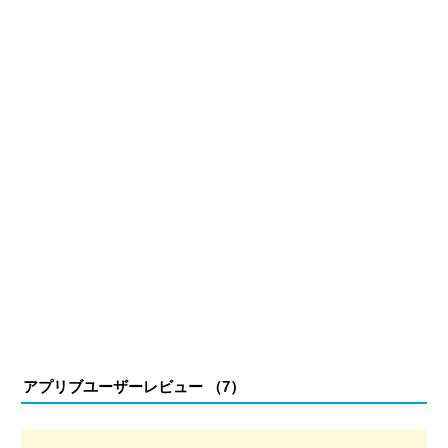
る。現在は、アプリブでゲーム関連のコンテンツを豊富に
執筆中。
アプリブユーザーレビュー （
7
）