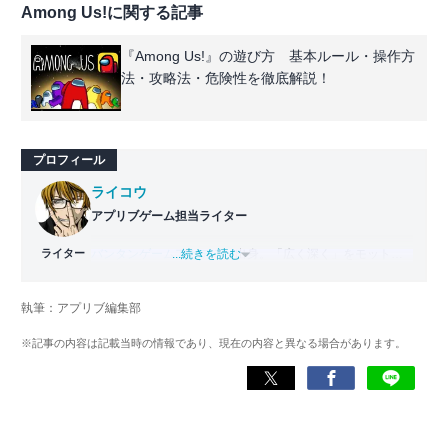
Among Us!に関する記事
『Among Us!』の遊び方 基本ルール・操作方
法・攻略法・危険性を徹底解説！
プロフィール
ライコウ
アプリブゲーム担当ライター
ライター
バンタンゲームアカデミー
...続きを読む
出身。「広く深く」をモットー
に、あらゆるジャンルのゲームに精通する筋金入りのゲー
マー。プレイ済みタイトルは2,000本を超えており、アプリ
執筆：アプリブ編集部
ゲームだけでも1,000本以上。ゲーム開発者を目指した経験
もあり、ゲームの深い理解を持つ。現在はゲームを遊び尽
※記事の内容は記載当時の情報であり、現在の内容と異なる場合があります。
くして面白さを引き出し、人々に伝えるためゲームライタ
ーへと転向。
複数のゲームメディアの立ち上げや運営に携わるほか、ゲ
ーム公式から名指しで攻略記事依頼を受けるなど、執筆の
正確性や専門知識の深さは業界内でも高く評価されてい