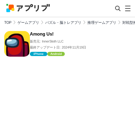
TOP
ゲームアプリ
パズル・脳トレアプリ
推理ゲームアプリ
対戦型
Among Us!
販売元:
InnerSloth LLC
最終アップデート日:
2024年11月19日
iPhone
Android