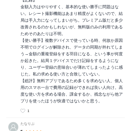
金額入力はやりやすく、基本的な使い勝手に問題はな
い。レシート撮影機能はあまり精度がよくないので、結
局は手入力になってしまいがち。プレミアム版だと多少
改善されるのかもしれないが、無料版のみの利用である
ためそのあたりは不明。
【使い勝手】複数デバイスで使っている時、何故か原因
不明でログインが解除され、データの同期が外れてしま
う→金額の重複登録をする羽目になる、という事が何度
か起きた。結局１デバイスでだけ記録をするようにな
り、ユーザー登録の意味合いが薄れてしまったように感
じた。私の求める使い方と合致していない。
【総評】無料アプリであるため多くを求めない人、個人
用のスマホ一台で費用の記録ができれば良い人向け。高
度な使い方を求める場合、課金するか、残念ながら他ア
プリを使ったほうが快適ではないかと思う。
1
たなりぶ