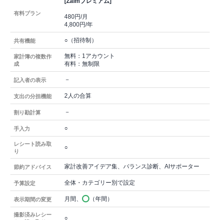
[Zaimプレミアム]
有料プラン
480円/月
4,800円/年
○（招待制）
共有機能
無料：1アカウント
家計簿の複数作
有料：無制限
成
－
記入者の表示
2人の合算
支出の分担機能
－
割り勘計算
○
手入力
レシート読み取
○
り
家計改善アイデア集、バランス診断、AIサポーター
節約アドバイス
全体・カテゴリー別で設定
予算設定
月間、
（年間）
表示期間の変更
撮影済みレシー
○