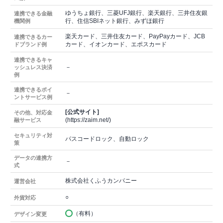
ゆうちょ銀行、三菱UFJ銀行、楽天銀行、三井住友銀
連携できる金融
行、住信SBIネット銀行、みずほ銀行
機関例
楽天カード、三井住友カード、PayPayカード、JCB
連携できるカー
カード、イオンカード、エポスカード
ドブランド例
連携できるキャ
－
ッシュレス決済
例
連携できるポイ
－
ントサービス例
[公式サイト]
その他、対応金
(https://zaim.net/)
融サービス
セキュリティ対
パスコードロック、自動ロック
策
データの連携方
－
式
株式会社くふうカンパニー
運営会社
○
外貨対応
（有料）
デザイン変更