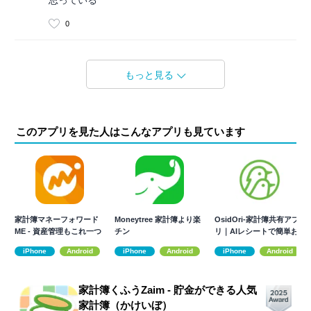
思っている
0
もっと見る
このアプリを見た人はこんなアプリも見ています
家計簿マネーフォワード
Moneytree 家計簿より楽
OsidOri-家計簿共有アプ
ME - 資産管理もこれ一つ
チン
リ｜AIレシートで簡単お
で
金管理
iPhone
Android
iPhone
Android
iPhone
Android
家計簿くふうZaim - 貯金ができる人気
家計簿（かけいぼ）