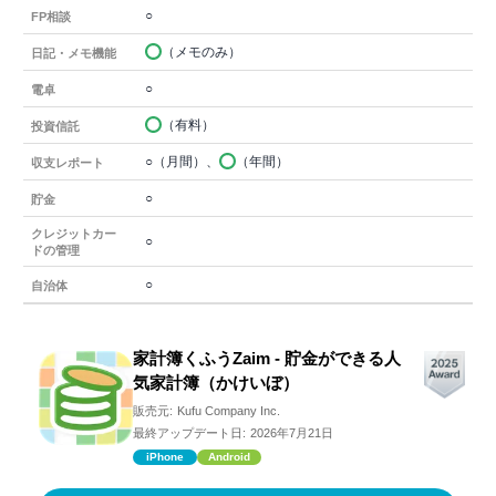
○
FP相談
（メモのみ）
日記・メモ機能
○
電卓
（有料）
投資信託
○（月間）、
（年間）
収支レポート
○
貯金
クレジットカー
○
ドの管理
○
自治体
家計簿くふうZaim - 貯金ができる人
気家計簿（かけいぼ）
販売元:
Kufu Company Inc.
最終アップデート日:
2026年7月21日
iPhone
Android