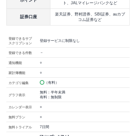
ポイント
ト、JALマイレージバンクなど
楽天証券、野村證券、SBI証券、auカブ
証券口座
コム証券など
登録できるサブ
登録サービスに制限なし
スクリプション
－
登録できる件数
○
通知機能
○
家計簿機能
（有料）
カテゴリ編集
無料：半年未満
グラフ表示
有料：無制限
○
カレンダー表示
○
無料プラン
7日間
無料トライアル