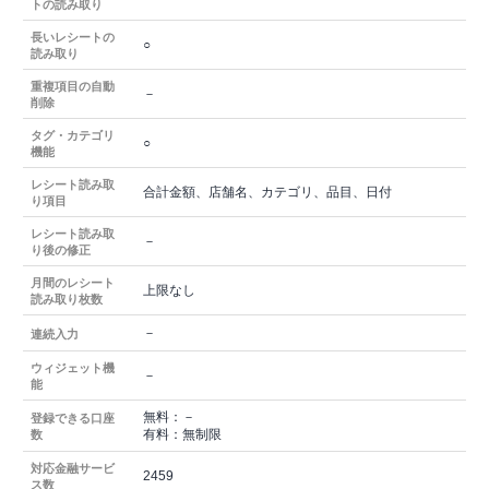
トの読み取り
長いレシートの
○
読み取り
重複項目の自動
－
削除
タグ・カテゴリ
○
機能
レシート読み取
合計金額、店舗名、カテゴリ、品目、日付
り項目
レシート読み取
－
り後の修正
月間のレシート
上限なし
読み取り枚数
－
連続入力
ウィジェット機
－
能
無料：－
登録できる口座
有料：無制限
数
対応金融サービ
2459
ス数