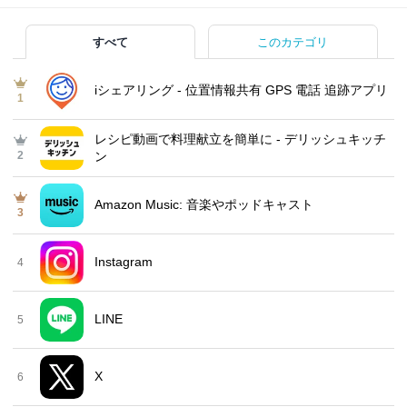
すべて
このカテゴリ
iシェアリング - 位置情報共有 GPS 電話 追跡アプリ
1
レシピ動画で料理献立を簡単‪に - デリッシュキッチ
2
ン
Amazon Music: 音楽やポッドキャスト
3
Instagram
4
LINE
5
X
6