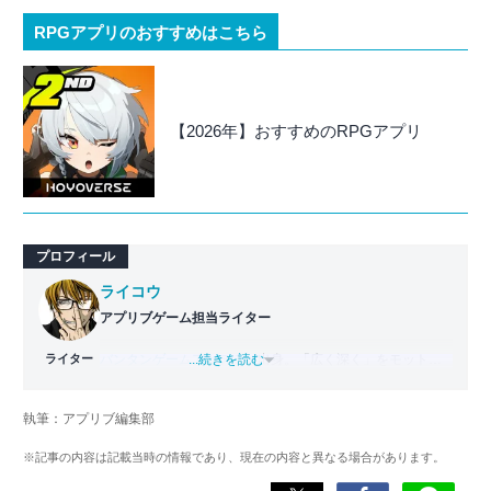
RPGアプリのおすすめはこちら
【2026年】おすすめのRPGアプリ
プロフィール
ライコウ
アプリブゲーム担当ライター
ライター
バンタンゲームアカデミー
...続きを読む
出身。「広く深く」をモットー
に、あらゆるジャンルのゲームに精通する筋金入りのゲー
マー。プレイ済みタイトルは2,000本を超えており、アプリ
執筆：アプリブ編集部
ゲームだけでも1,000本以上。ゲーム開発者を目指した経験
もあり、ゲームの深い理解を持つ。現在はゲームを遊び尽
※記事の内容は記載当時の情報であり、現在の内容と異なる場合があります。
くして面白さを引き出し、人々に伝えるためゲームライタ
ーへと転向。