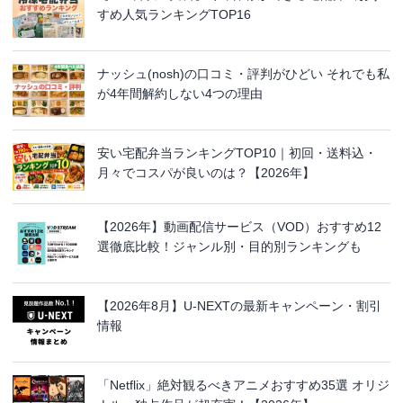
すめ人気ランキングTOP16
ナッシュ(nosh)の口コミ・評判がひどい それでも私
が4年間解約しない4つの理由
安い宅配弁当ランキングTOP10｜初回・送料込・
月々でコスパが良いのは？【2026年】
【2026年】動画配信サービス（VOD）おすすめ12
選徹底比較！ジャンル別・目的別ランキングも
【2026年8月】U-NEXTの最新キャンペーン・割引
情報
「Netflix」絶対観るべきアニメおすすめ35選 オリジ