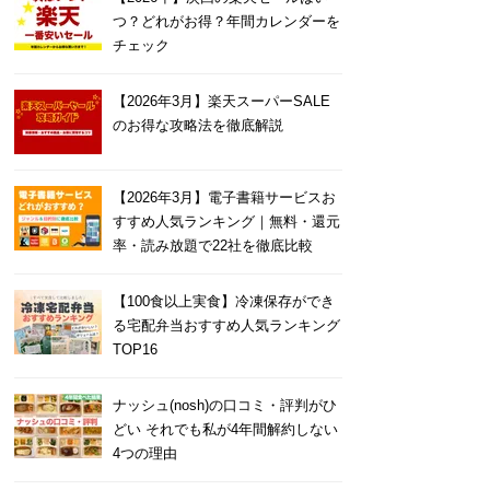
つ？どれがお得？年間カレンダーを
チェック
【2026年3月】楽天スーパーSALE
のお得な攻略法を徹底解説
【2026年3月】電子書籍サービスお
すすめ人気ランキング｜無料・還元
率・読み放題で22社を徹底比較
【100食以上実食】冷凍保存ができ
る宅配弁当おすすめ人気ランキング
TOP16
ナッシュ(nosh)の口コミ・評判がひ
どい それでも私が4年間解約しない
4つの理由