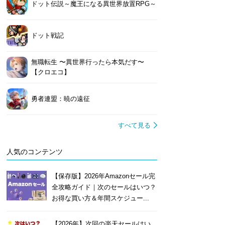
ドット伝説～魔王になる異世界放置RPG～
ドット戦記
無職転生 〜異世界行ったら本気だす〜
【クロエコ】
勇者連盟：暁の遠征
すべて見る
人気のコンテンツ
【保存版】2026年Amazonセール完
全攻略ガイド｜次のセールはいつ？
お得な買い方＆年間スケジュー...
【2026年】次回の楽天セールはい