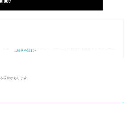
」をモットーに、あらゆるジャンルのゲームに精通する筋金入りのゲーマー。
...続きを読む
り、アプリゲームだけでも1,000本以上。ゲーム開発者を目指した経験もあり、ゲ
尽くして面白さを引き出し、人々に伝えるためゲームライターへと転向。
わるほか、ゲーム公式から名指しで攻略記事依頼を受けるなど、執筆の正確性
ている。現在は、アプリブでゲーム関連のコンテンツを豊富に執筆中。
る場合があります。