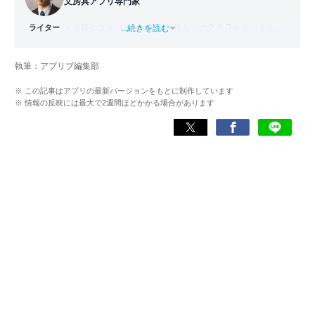
文房具アプリ専門家
ライター
メモ帳やスケジュール帳、付箋などの文房具をデジタル化
...続きを読む
した「文房具アプリ」の専門家。
國學院大學文学部日本文学科卒業。出版社で編集部主任を
執筆：アプリブ編集部
務めた後、文房具アプリの専門家として監修・ライター業
を行う。使用した文房具アプリは『Evernote』
※ この記事はアプリの最新バージョンをもとに制作しています
『TimeTree』『Measure』など700以上。
※ 情報の反映には最大で2週間ほどかかる場合があります