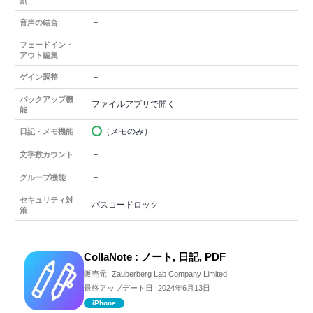
割
－
音声の結合
フェードイン・
－
アウト編集
－
ゲイン調整
バックアップ機
ファイルアプリで開く
能
（メモのみ）
日記・メモ機能
－
文字数カウント
－
グループ機能
セキュリティ対
パスコードロック
策
CollaNote : ノート, 日記, PDF
販売元:
Zauberberg Lab Company Limited
最終アップデート日:
2024年6月13日
iPhone