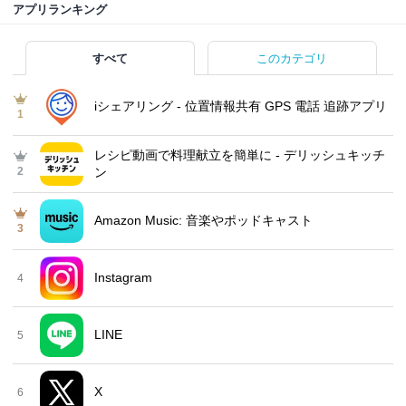
アプリランキング
すべて
このカテゴリ
iシェアリング - 位置情報共有 GPS 電話 追跡アプリ
1
レシピ動画で料理献立を簡単‪に - デリッシュキッチ
2
ン
Amazon Music: 音楽やポッドキャスト
3
Instagram
4
LINE
5
X
6