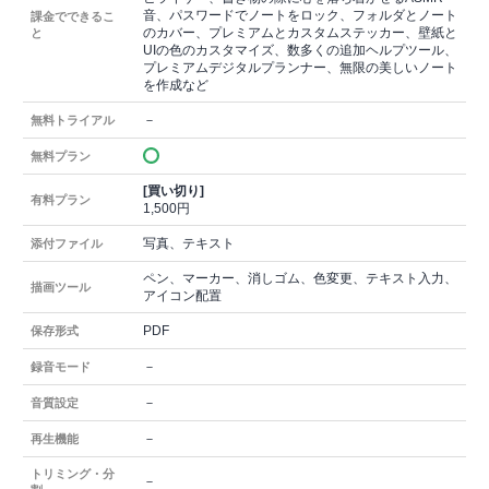
音、パスワードでノートをロック、フォルダとノート
課金でできるこ
のカバー、プレミアムとカスタムステッカー、壁紙と
と
UIの色のカスタマイズ、数多くの追加ヘルプツール、
プレミアムデジタルプランナー、無限の美しいノート
を作成など
－
無料トライアル
無料プラン
[買い切り]
有料プラン
1,500円
写真、テキスト
添付ファイル
ペン、マーカー、消しゴム、色変更、テキスト入力、
描画ツール
アイコン配置
PDF
保存形式
－
録音モード
－
音質設定
－
再生機能
トリミング・分
－