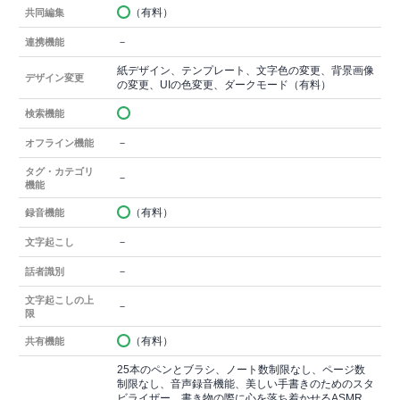
（有料）
共同編集
－
連携機能
紙デザイン、テンプレート、文字色の変更、背景画像
デザイン変更
の変更、UIの色変更、ダークモード（有料）
検索機能
－
オフライン機能
タグ・カテゴリ
－
機能
（有料）
録音機能
－
文字起こし
－
話者識別
文字起こしの上
－
限
（有料）
共有機能
25本のペンとブラシ、ノート数制限なし、ページ数
制限なし、音声録音機能、美しい手書きのためのスタ
ビライザー、書き物の際に心を落ち着かせるASMR