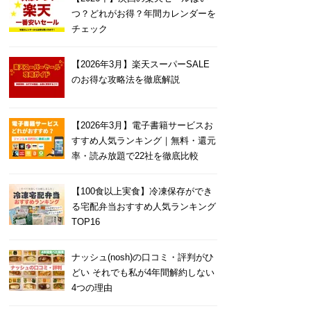
つ？どれがお得？年間カレンダーを
チェック
【2026年3月】楽天スーパーSALE
のお得な攻略法を徹底解説
【2026年3月】電子書籍サービスお
すすめ人気ランキング｜無料・還元
率・読み放題で22社を徹底比較
【100食以上実食】冷凍保存ができ
る宅配弁当おすすめ人気ランキング
TOP16
ナッシュ(nosh)の口コミ・評判がひ
どい それでも私が4年間解約しない
4つの理由