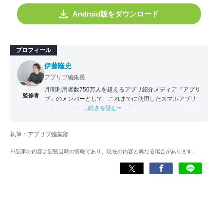
Android版をダウンロード
プロフィール
伊藤隆史
アプリブ編集長
月間利用者数750万人を超えるアプリ紹介メディア『アプリ
監修者
ブ』のメンバーとして、これまでに使用したスマホアプリ
の数は25,000以上。アプリの知見を活かし、テレビ・
...続きを読む
Web・ラジオなどのメディアに出演。
【メディア出演歴】日本テレビ『午前0時の森』（人生効率
執筆：アプリブ編集部
化アプリの紹介）、TBS『サタプラ』（スマホライフが変
わる神アプリの紹介）、J-WAVE『STEP ONE』（今話題の
※記事の内容は記載当時の情報であり、現在の内容と異なる場合があります。
スマホアプリ）他
Wikipedia
X(旧：Twitter）