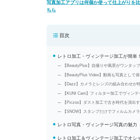
写真加工アプリは何個か使って仕上がりを比
ちら
目次
レトロ加工・ヴィンテージ加工が簡単
【BeautyPlus】自撮りや風景がワンタ
【BeautyPlus Video】動画も写真と
【Dazz】カメラとレンズの組み合わせが
【KUNI Cam】フィルター加工でヴィン
【Piczoo】ダスト加工で古き時代を演出
【SNOW】スタンプだけでフィルムカメ
レトロ写真・ヴィンテージ写真の魅力
レトロ加工＆ヴィンテージ加工でオシ