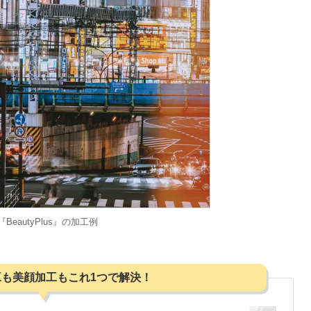
『BeautyPlus』の加工例
も美顔加工もこれ1つで解決！