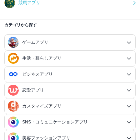
競馬アプリ
カテゴリから探す
ゲームアプリ
生活・暮らしアプリ
ゲームアプリ総合
RPGアプリ
ビジネスアプリ
生活・暮らしアプリ総合
RPGアプリ総合
アクションゲームアプリ
ファイナンスアプリ
恋愛アプリ
ビジネスアプリ総合
王道RPGアプリ
アクションゲームアプリ総合
シミュレーションアプリ
家計簿アプリ
日記アプリ
タスク管理アプリ
カスタマイズアプリ
恋愛アプリ総合
アクションRPGアプリ
2Dアクションアプリ
ふるさと納税アプリ
シミュレーションアプリ総合
対戦・協力ゲームアプリ
日記アプリ総合
行動記録アプリ
タスク管理アプリ総合
QRコードアプリ
マッチングアプリ
SNS・コミュニケーションアプリ
シミュレーションRPGアプリ
カスタマイズアプリ総合
3Dアクションアプリ
貯金アプリ
育成シミュレーションアプリ
SNS感覚の日記アプリ
対戦・協力ゲームアプリ総合
シューティングゲームアプリ
個人タスク管理アプリ
行動記録アプリ総合
ポイ活アプリ
QRコードアプリ総合
OCRアプリ
ダンジョンRPGアプリ
マッチングアプリ総合
出会いアプリ
アクションRPGアプリ
IFTTTアプリ
美容ファッションアプリ
スマホ決済アプリ
戦略シミュレーションアプリ
SNS・コミュニケーションアプリ総合