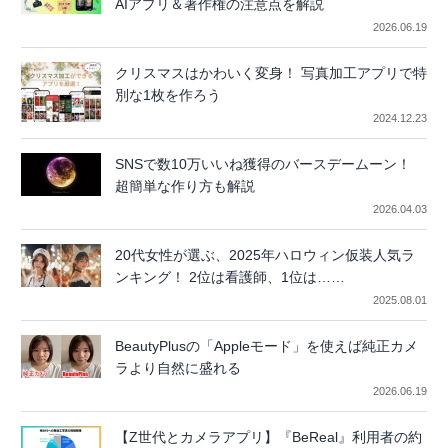
AIアプリ＆著作権の注意点を解説
2026.06.19
クリスマスはかわいく変身！ 写真加工アプリで特
別な1枚を作ろう
2024.12.23
SNSで数10万いいね獲得のバースデームーン！
超簡単な作り方も解説
2026.04.03
20代女性が選ぶ、2025年ハロウィン仮装人気ラ
ンキング！ 2位は看護師、1位は……
2025.08.01
BeautyPlusの「Appleモード」を使えば純正カメ
ラより自然に盛れる
2026.06.19
【Z世代とカメラアプリ】『BeReal』利用者の約