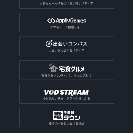
星座占いアプリ
音楽SNSアプリ
おもしろい診断アプリ総合
2048系ゲームアプリ
おもしろ加工アプリ
ギャンブルアプリ
バドミントンゲームアプリ
植物図鑑アプリ
お得なセール情報の「買い時」メディア
GIF作成アプリ
写真保存アプリ
SNS一括投稿アプリ
雑誌アプリ
チンチロリンアプリ
履歴書作成アプリ
国語辞典アプリ
手相占いアプリ
恋愛診断アプリ
パズルボブル系ゲームアプリ
バレーゲームアプリ
ギャンブルアプリ総合
動画ファイル形式変換アプリ
芸術・文化アプリ
同じ写真を探すアプリ
匿名SNSアプリ
読書記録・本棚管理アプリ
就活アプリ
姓名判断アプリ
性格診断アプリ
モンスト系ゲームアプリ
ビリヤードゲームアプリ
パチンコ・パチスロアプリ
動画反転アプリ
スマホゲーム情報サイト
絵を描くアプリ
質問SNSアプリ
絵本アプリ
サブカルチャーアプリ
転職アプリ
風水アプリ
不思議のダンジョン系アプリ
宝くじアプリ
動画モザイクアプリ
芸術鑑賞アプリ
アバターSNSアプリ
VTuberアプリ
テレビアプリ
バイト探しアプリ
四柱推命アプリ
3Dサンドボックスアプリ
公営ギャンブルアプリ
動画分割アプリ
出会いを応援するメディア
デザインアプリ
テレビアプリ総合
インターンアプリ
タロットアプリ
オタクアプリ
クラロワ系対戦ゲームアプリ
動画に文字を入れるアプリ
TV番組表アプリ
人材派遣求人情報アプリ
動物占いアプリ
オタクアプリ総合
アーチャー伝説系ゲームアプリ
写真を動画にするアプリ
宅食をもっとおいしく、もっと楽しく
テレビリモコンアプリ
おみくじアプリ
動画を写真にするアプリ
電話・チャット占いアプリ
今日観たい映画・ドラマが見つかる
運命の一冊と出会える場所