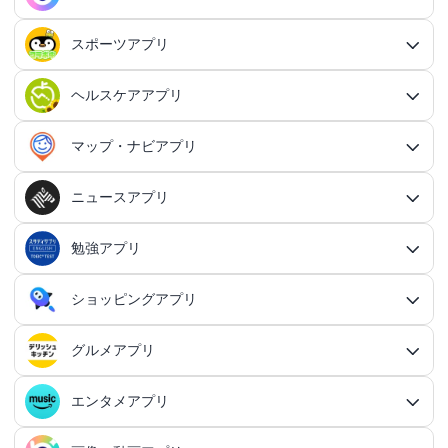
交換日記アプリ
オンライン対戦アプリ
タスク共有アプリ
習慣化アプリ
シューティングゲームアプリ総合
アドベンチャーゲームアプリ
QRコード読み取りアプリ
ポイ活アプリ総合
MMORPGアプリ
スケジューラ・時計アプリ
20代向けマッチングアプリ
OCRアプリ総合
議事録アプリ
シューティングゲームアプリ
出会いアプリ総合
カップルアプリ
クレジットカードアプリ
箱庭シミュレーションアプリ
オートクリッカーアプリ
ネットワークアプリ
写真カレンダーアプリ
協力・マルチプレイアプリ
SNSアプリ
スポーツアプリ
プロジェクト管理アプリ
FPSアプリ
美容ファッションアプリ総合
QRコード作成アプリ
レシートポイ活アプリ
アドベンチャーゲームアプリ総合
放置系RPGアプリ
30代向けマッチングアプリ
パズル・脳トレアプリ
翻訳カメラアプリ
カレンダーアプリ
格闘ゲームアプリ
ライフログアプリ
議事録アプリ総合
投資アプリ
顧客管理アプリ
恋愛シミュレーションアプリ
カップルアプリ総合
デートアプリ
鍵付き日記アプリ
Bluetoothゲームアプリ
ネットワークアプリ総合
スマホ最適化アプリ
SNSアプリ総合
TPSアプリ
メールアプリ
janコード検索アプリ
歩いてお金を稼ぐアプリ
ミステリーアドベンチャーアプリ
ヘア・メイク・ネイルアプリ
美少女RPGアプリ
ヘルスケアアプリ
40代向けマッチングアプリ
リマインダーアプリ
パズル・脳トレアプリ総合
スポーツアプリ総合
MOBAアプリ
音楽ゲームアプリ
文字起こしアプリ
持ち物管理アプリ
確定申告アプリ
歴史シミュレーションアプリ
家事アプリ
カップルSNSアプリ
顧客管理アプリ総合
かわいい日記アプリ
ファイル管理アプリ
Wi-Fiアプリ
デートスポットアプリ
恋愛診断アプリ
X（Twitter）アプリ
オンラインシューティングアプリ
スマホ最適化アプリ総合
セキュリティアプリ
ポイ活ゲームアプリ
メールアプリ総合
探索アドベンチャーアプリ
パズルRPGアプリ
チャットアプリ
50代・中高年向けマッチングアプリ
髪型アプリ
時計アプリ
パズルゲームアプリ
ファッションアプリ
ステルスゲームアプリ
高音質ボイスレコーダーアプリ
生理周期アプリ
音楽ゲームアプリ総合
陸上競技アプリ
ギャンブルの管理アプリ
マップ・ナビアプリ
メタバース体験シミュレーションゲームアプリ
記念日アプリ
オープンワールドアプリ
家事アプリ総合
ヘルスケアアプリ総合
シンプルな日記アプリ
スピードテストアプリ
育児アプリ
ファイル管理アプリ総合
Facebookアプリ
名刺管理アプリ
弾幕シューティングアプリ
バッテリーアプリ
恋愛診断アプリ総合
恋愛情報・モテる方法アプリ
アンケートアプリ
多機能メーラーアプリ
ホラーアドベンチャーアプリ
パスワード管理アプリ
カードRPGアプリ
60代・シニア向けマッチングアプリ
キーボードアプリ
メイク・スキンケアアプリ
タイマーアプリ
チャットアプリ総合
脱出ゲームアプリ
電話アプリ
ホワイトボードアプリ
ファッションアプリ総合
食事管理アプリ
アーティスト曲で遊ぶ音ゲーアプリ
ボディケア・エステアプリ
陸上競技アプリ総合
料理アプリ
オープンワールドアプリ総合
テニスアプリ
終活アプリ
VPNアプリ
カジュアルゲームアプリ
クラウド保存・共有アプリ
育児アプリ総合
健康管理アプリ
ニュースアプリ
LINEアプリ
縦スクシューティングアプリ
メモリの確認／解放アプリ
防犯アプリ
名刺管理アプリ総合
マップ・ナビアプリ総合
登録でお金がもらえるアプリ
フリーメールアプリ
会計アプリ
サウンドノベルアプリ
セキュリティ対策アプリ
恋愛相談アプリ
クイズRPGアプリ
ネイルアプリ
女性の悩み解決アプリ
SMSアプリ
クイズゲームアプリ
キーボードアプリ総合
画面の設定アプリ
似合うメガネ診断アプリ
体重管理アプリ
電話アプリ総合
手持ち曲で遊ぶ音ゲーアプリ
掲示板アプリ
ウォーキングアプリ
女性向けダイエットアプリ
掃除アプリ
3Dサンドボックスアプリ
テザリングアプリ
テニスアプリ総合
ファイル圧縮／解凍アプリ
陣痛アプリ
カジュアルゲームアプリ総合
ライトアプリ
マストドンアプリ
横スクシューティングアプリ
健康管理アプリ総合
育成ゲームアプリ
防犯アプリ総合
妊娠・出産アプリ
動画を見るだけで稼ぐアプリ
サバイバルアドベンチャーアプリ
VPNアプリ
防災アプリ
会計アプリ総合
カジュアルRPGアプリ
ドライブアプリ
勉強アプリ
お絵描きチャットアプリ
小売・卸売支援ツールアプリ
脳トレゲームアプリ
文字起こしアプリ
ニュースアプリ総合
コーデの参考アプリ
血圧記録アプリ
ビデオ通話アプリ
ボカロ曲収録音ゲーアプリ
ホーム画面アプリ
ランニングアプリ
音の設定アプリ
整形アプリ
洗濯アプリ
掲示板アプリ総合
アイコン画像アプリ
PDFアプリ
育児記録アプリ
クレーンゲームアプリ
写真投稿SNSアプリ
スナイパーゲームアプリ
体重管理アプリ
ライトアプリ総合
防犯ブザーアプリ
育成ゲームアプリ総合
野球アプリ
ポイ活ニュースアプリ
鬱ゲーアプリ
写真・動画隠しアプリ
妊娠・出産アプリ総合
恋愛ゲームアプリ
帳簿アプリ
防災アプリ総合
認知症・物忘れ防止アプリ
ランダムチャットアプリ
ドライブアプリ総合
推理ゲームアプリ
顔文字・絵文字アプリ
メモアプリ
在庫管理アプリ
鉄道アプリ
服デザインアプリ
体温記録アプリ
電話帳アプリ
思考整理アプリ
リズムタップゲームアプリ
ウィジェットカスタマイズアプリ
スポーツニュースアプリ
ショッピングアプリ
自転車アプリ
家事分担アプリ
ゲーム募集アプリ
録音アプリ
勉強アプリ総合
ファイルマネージャーアプリ
知育アプリ
アイコン画像アプリ総合
放置系ゲームアプリ
動画投稿SNSアプリ
フライトシューティングアプリ
食事管理アプリ
年賀状・カードアプリ
監視カメラアプリ
育成シミュレーションアプリ
レビューで稼ぐアプリ
テキストアドベンチャーアプリ
盗み見防止アプリ
妊活アプリ
野球アプリ総合
請求書アプリ
緊急地震速報アプリ
恋愛ゲームアプリ総合
ボウリングアプリ
ボイス・ビデオチャットアプリ
バイクナビアプリ
間違い探し・探し物ゲームアプリ
日本語入力アプリ
認知症・物忘れ防止アプリ総合
キャラゲーアプリ
レジアプリ
メモアプリ総合
ダイエットアプリ
着回し術アプリ
睡眠アプリ
通話録音アプリ
鉄道アプリ総合
ピアノタイル系アプリ
覗き見防止アプリ
電卓アプリ
思考整理アプリ総合
旅行アプリ
ジョギング・サイクリングの道を記録アプリ
スポーツニュースアプリ総合
地元コミュニティアプリ
転職アプリ
着信音アプリ
天気アプリ
オフィスソフトアプリ
子育てSNSアプリ
アバター・似顔絵アプリ
バカゲー・奇ゲーアプリ
語学アプリ
Instagramアプリ
グルメアプリ
睡眠アプリ
年賀状アプリ
ショッピングアプリ総合
覗き見防止アプリ
イベント企画アプリ
プロ野球速報アプリ
経費精算アプリ
安否確認アプリ
乙女系恋愛ゲームアプリ
グループチャットアプリ
カーナビアプリ
フォント変換アプリ
ボウリングアプリ総合
シンプルなメモアプリ
キャラゲーアプリ総合
メンズファッションアプリ
速度計測アプリ
飲食店記録アプリ
インターネット電話アプリ
路線図アプリ
ロック画面カスタマイズアプリ
ダイエットアプリ総合
スポーツゲームアプリ
マインドマップアプリ
電卓アプリ総合
身体測定アプリ
サッカー情報アプリ
旅行アプリ総合
音楽編集アプリ
インテリアアプリ
転職アプリ総合
飲食店検索アプリ
天気アプリ総合
赤ちゃんをあやす アプリ
写真をイラストにするアプリ
建築アプリ
懐かしの遊びアプリ
音楽SNSアプリ
ウォーキングアプリ
語学アプリ総合
住所録アプリ
資格アプリ
野球スコアアプリ
防災マップアプリ
イベント企画アプリ総合
男性向け恋愛ゲームアプリ
フリマアプリ
エンタメアプリ
道路交通情報アプリ
クリップボードアプリ
AI彼氏・彼女アプリ
ボウリングゲームアプリ
グルメアプリ総合
原稿用紙アプリ
ポケモンアプリ
趣味記録アプリ
国際電話アプリ
駅構内案内アプリ
画面録画アプリ
体重管理アプリ
速度計測アプリ総合
マンダラチャートアプリ
時間計算機アプリ
スポーツゲームアプリ総合
プロ野球速報アプリ
球技アプリ
観光アプリ
テキスト読み上げアプリ
身体測定アプリ総合
乗り物ゲームアプリ
間取りアプリ
家庭医学・セルフケアアプリ
世界の天気アプリ
授乳・離乳食の管理アプリ
飲食店検索アプリ総合
萌え系カジュアルゲームアプリ
知恵袋・雑学アプリ
建築アプリ総合
オタクSNSアプリ
血圧記録アプリ
おでかけ情報アプリ
英語アプリ
ポストカードアプリ
野球練習用ツールアプリ
資格アプリ総合
津波対策アプリ
恋愛シミュレーションアプリ
勉強効率化アプリ
安全運転アプリ
定型文アプリ
フリマアプリ総合
手書きメモアプリ
AI彼氏・彼女アプリ総合
ドラクエアプリ
ファッションブランド・ショップ公式アプリ
電車の運行情報アプリ