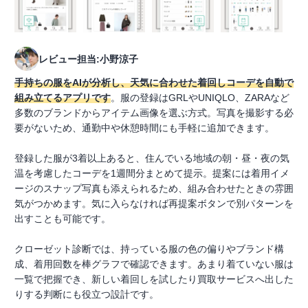
レビュー担当:小野涼子
手持ちの服をAIが分析し、天気に合わせた着回しコーデを自動で
組み立てるアプリです
。服の登録はGRLやUNIQLO、ZARAなど
多数のブランドからアイテム画像を選ぶ方式。写真を撮影する必
要がないため、通勤中や休憩時間にも手軽に追加できます。
登録した服が3着以上あると、住んでいる地域の朝・昼・夜の気
温を考慮したコーデを1週間分まとめて提示。提案には着用イメ
ージのスナップ写真も添えられるため、組み合わせたときの雰囲
気がつかめます。気に入らなければ再提案ボタンで別パターンを
出すことも可能です。
クローゼット診断では、持っている服の色の偏りやブランド構
成、着用回数を棒グラフで確認できます。あまり着ていない服は
一覧で把握でき、新しい着回しを試したり買取サービスへ出した
りする判断にも役立つ設計です。