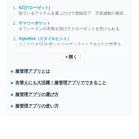
XZ(クローゼット)
似ているアイテムを選ぶだけで登録完了 天気連動の着回し提案
サマリーポケット
オフシーズンの衣類を預けてクローゼットを空けられる
StyleHint（スタイルヒント）
ユニクロ＆GUを使ったコーディネートであなたの世界を広げる
JUSCLO（ジャスクロ）
＋開く
所持数、平均購入額、ブランド比率も自動集計
服管理アプリとは
衣替えにも大活躍！服管理アプリでできること
服管理アプリの選び方
服管理アプリの使い方