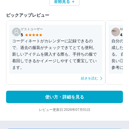
全部見る ＋
ピックアップレビュー
ゲストユーザー
Mary
5
4
コーディネートがカレンダーに記録できるの
自分の洋
で、過去の服装がチェックできてとても便利。
成したり
新しいアイテムを購入する際も、手持ちの服で
る。 自
着回しできるかイメージしやすくて重宝してい
良い◎！
ます。
参考にな
続きを読む
使い方・詳細を見る
レビュー更新日:2026年07月01日