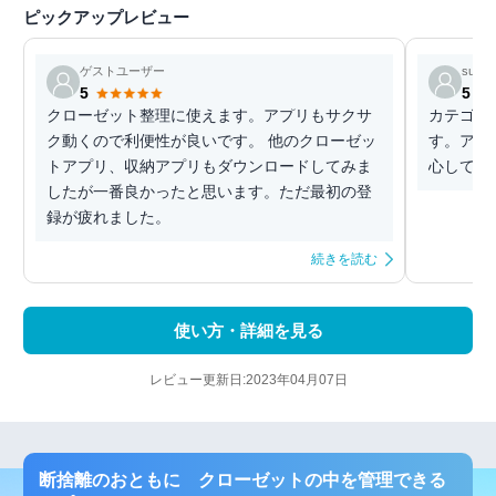
ピックアップレビュー
ゲストユーザー
sukes
5
5
クローゼット整理に使えます。アプリもサクサ
カテゴリ
ク動くので利便性が良いです。 他のクローゼッ
す。アッ
トアプリ、収納アプリもダウンロードしてみま
心して使
したが一番良かったと思います。ただ最初の登
録が疲れました。
続きを読む
使い方・詳細を見る
レビュー更新日:2023年04月07日
断捨離のおともに クローゼットの中を管理できる