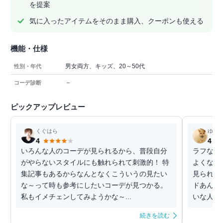
を提案
気に入ったアイテムをそのまま購入、クーポンも使える
機能・仕様
男女両方、キッズ、20～50代
性別・年代
－
コーデ診断
ピックアップレビュー
くぐはら
ゆき
4
4
いろんな人のコーデが見られるから、普段自分
ラフなコ
がやらないスタイルにも触れられて刺激的！ 特
よくなる
集記事もあるからなんとなくこういうの見たい
見られる
な～って時も参考にしたいコーデが見つかる。
ドあんま
私もイメチェンしてみようかな～...
いな人に
続きを読む