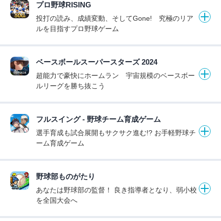
プロ野球RISING
投打の読み、成績変動、そしてGone! 究極のリア
ルを目指すプロ野球ゲーム
ベースボールスーパースターズ 2024
超能力で豪快にホームラン 宇宙規模のベースボー
ルリーグを勝ち抜こう
フルスイング - 野球チーム育成ゲーム
選手育成も試合展開もサクサク進む!? お手軽野球チ
ーム育成ゲーム
野球部ものがたり
あなたは野球部の監督！ 良き指導者となり、弱小校
を全国大会へ