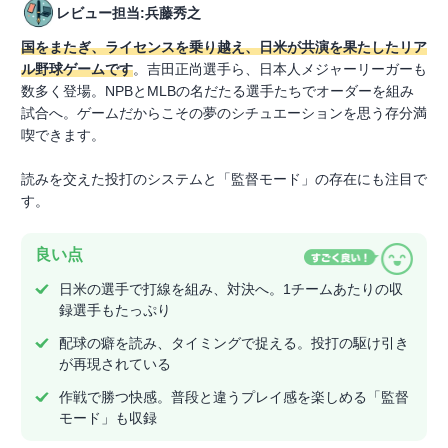
レビュー担当:兵藤秀之
国をまたぎ、ライセンスを乗り越え、日米が共演を果たしたリア
ル野球ゲームです
。吉田正尚選手ら、日本人メジャーリーガーも
数多く登場。NPBとMLBの名だたる選手たちでオーダーを組み
試合へ。ゲームだからこその夢のシチュエーションを思う存分満
喫できます。
読みを交えた投打のシステムと「監督モード」の存在にも注目で
す。
良い点
日米の選手で打線を組み、対決へ。1チームあたりの収
録選手もたっぷり
配球の癖を読み、タイミングで捉える。投打の駆け引き
が再現されている
作戦で勝つ快感。普段と違うプレイ感を楽しめる「監督
モード」も収録