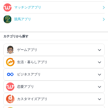
マッチングアプリ
競馬アプリ
カテゴリから探す
ゲームアプリ
生活・暮らしアプリ
ゲームアプリ総合
RPGアプリ
ビジネスアプリ
生活・暮らしアプリ総合
RPGアプリ総合
アクションゲームアプリ
ファイナンスアプリ
恋愛アプリ
ビジネスアプリ総合
王道RPGアプリ
アクションゲームアプリ総合
シミュレーションアプリ
家計簿アプリ
日記アプリ
タスク管理アプリ
カスタマイズアプリ
恋愛アプリ総合
アクションRPGアプリ
2Dアクションアプリ
ふるさと納税アプリ
シミュレーションアプリ総合
対戦・協力ゲームアプリ
日記アプリ総合