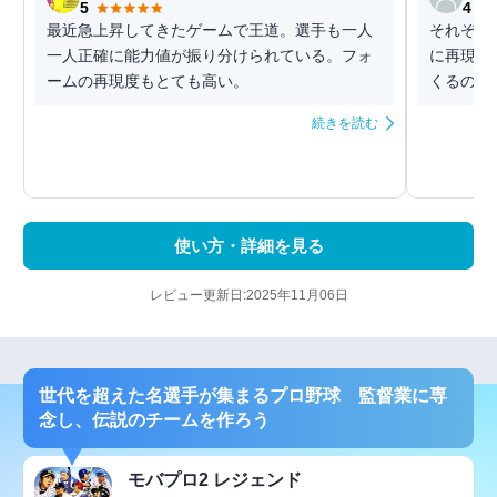
5
4
最近急上昇してきたゲームで王道。選手も一人
それぞれ
一人正確に能力値が振り分けられている。フォ
に再現さ
ームの再現度もとても高い。
くるので
続きを読む
使い方・詳細を見る
レビュー更新日:2025年11月06日
世代を超えた名選手が集まるプロ野球 監督業に専
念し、伝説のチームを作ろう
モバプロ2 レジェンド