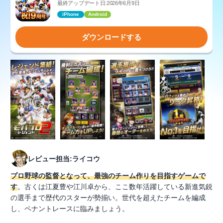
最終アップデート日:2026年6月9日
iPhone
Android
ダウンロードする
レビュー担当:ライコウ
プロ野球の監督となって、最強のチーム作りを目指すゲームで
す
。古くは江夏豊や江川卓から、ここ数年活躍している新進気鋭
の選手まで歴代のスターが勢揃い。世代を超えたチームを編成
し、ペナントレースに臨みましょう。