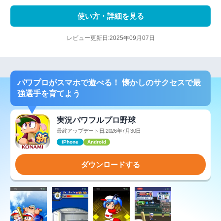
使い方・詳細を見る
レビュー更新日:2025年09月07日
パワプロがスマホで遊べる！ 懐かしのサクセスで最
強選手を育てよう
実況パワフルプロ野球
最終アップデート日:2026年7月30日
iPhone
Android
ダウンロードする