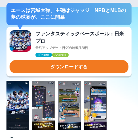
エースは宮城大弥、主砲はジャッジ NPBとMLBの
夢の球宴が、ここに開幕
ファンタスティックベースボール：日米
プロ
最終アップデート日:2026年5月28日
iPhone
Android
ダウンロードする