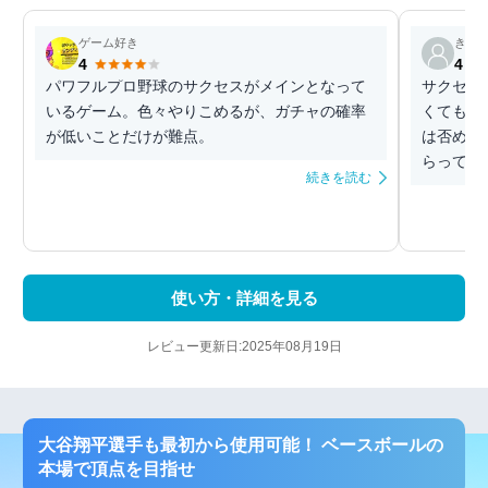
ゲーム好き
きじ
4
4
パワフルプロ野球のサクセスがメインとなって
サクセス
いるゲーム。色々やりこめるが、ガチャの確率
くても楽
が低いことだけが難点。
は否めな
らってます
続きを読む
使い方・詳細を見る
レビュー更新日:2025年08月19日
大谷翔平選手も最初から使用可能！ ベースボールの
本場で頂点を目指せ