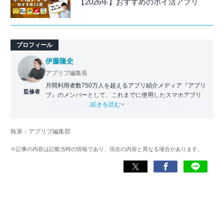
【2026年】おすすめのポイ活アプリ
プロフィール
伊藤隆史
アプリブ編集長
月間利用者数750万人を超えるアプリ紹介メディア『アプリ
監修者
ブ』のメンバーとして、これまでに使用したスマホアプリ
の数は25,000以上。アプリの知見を活かし、テレビ・
...続きを読む
Web・ラジオなどのメディアに出演。
【メディア出演歴】日本テレビ『午前0時の森』（人生効率
執筆：アプリブ編集部
化アプリの紹介）、TBS『サタプラ』（スマホライフが変
わる神アプリの紹介）、J-WAVE『STEP ONE』（今話題の
※記事の内容は記載当時の情報であり、現在の内容と異なる場合があります。
スマホアプリ）他
Wikipedia
X(旧：Twitter）