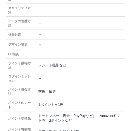
セキュリティ対
－
策
データの連携方
－
式
－
外貨対応
－
デザイン変更
－
FP相談
ポイント獲得方
レシート撮影など
法
ログインミッシ
－
ョン
ポイント換金方
交換、抽選
法
ポイントのレー
1ポイント＝1円
ト
ドットマネー（現金、PayPayなど）、Amazonギフ
ポイント交換先
ト券、dポイントなど
ポイント有効期