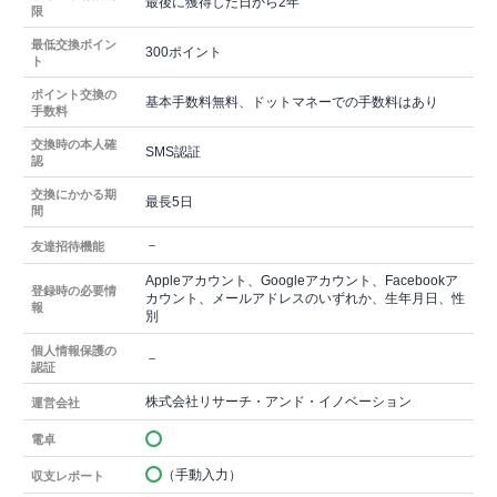
最後に獲得した日から2年
限
最低交換ポイン
300ポイント
ト
ポイント交換の
基本手数料無料、ドットマネーでの手数料はあり
手数料
交換時の本人確
SMS認証
認
交換にかかる期
最長5日
間
－
友達招待機能
Appleアカウント、Googleアカウント、Facebookア
登録時の必要情
カウント、メールアドレスのいずれか、生年月日、性
報
別
個人情報保護の
－
認証
株式会社リサーチ・アンド・イノベーション
運営会社
電卓
（手動入力）
収支レポート