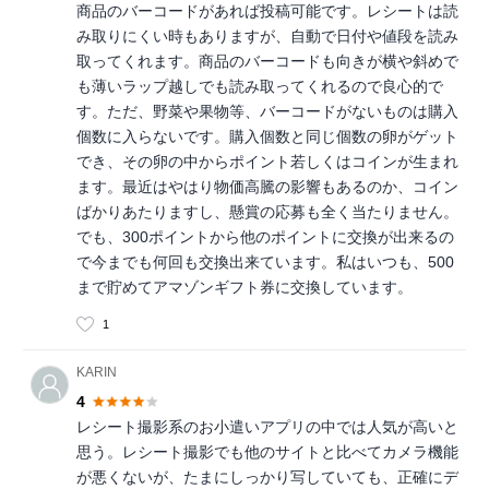
商品のバーコードがあれば投稿可能です。レシートは読
み取りにくい時もありますが、自動で日付や値段を読み
取ってくれます。商品のバーコードも向きが横や斜めで
も薄いラップ越しでも読み取ってくれるので良心的で
す。ただ、野菜や果物等、バーコードがないものは購入
個数に入らないです。購入個数と同じ個数の卵がゲット
でき、その卵の中からポイント若しくはコインが生まれ
ます。最近はやはり物価高騰の影響もあるのか、コイン
ばかりあたりますし、懸賞の応募も全く当たりません。
でも、300ポイントから他のポイントに交換が出来るの
で今までも何回も交換出来ています。私はいつも、500
まで貯めてアマゾンギフト券に交換しています。
1
KARIN
4
レシート撮影系のお小遣いアプリの中では人気が高いと
思う。レシート撮影でも他のサイトと比べてカメラ機能
が悪くないが、たまにしっかり写していても、正確にデ