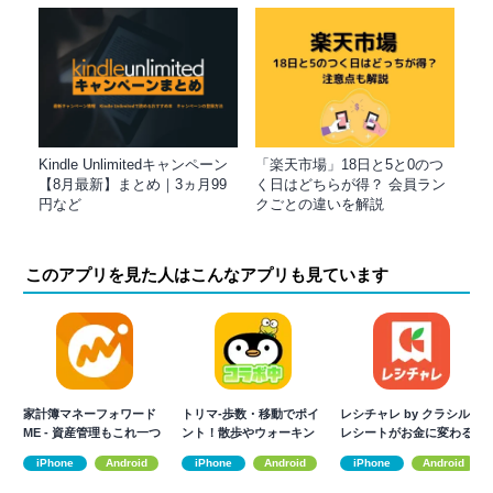
Kindle Unlimitedキャンペーン
「楽天市場」18日と5と0のつ
【8月最新】まとめ｜3ヵ月99
く日はどちらが得？ 会員ラン
円など
クごとの違いを解説
このアプリを見た人はこんなアプリも見ています
家計簿マネーフォワード
トリマ-歩数・移動でポイ
レシチャレ by クラシル
ME - 資産管理もこれ一つ
ント！散歩やウォーキン
レシートがお金に変わる
で
グ、歩いて稼ぐ
節約アプリ
iPhone
Android
iPhone
Android
iPhone
Android