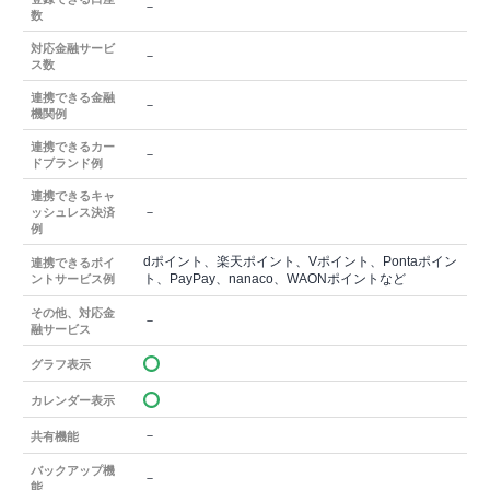
－
数
対応金融サービ
－
ス数
連携できる金融
－
機関例
連携できるカー
－
ドブランド例
連携できるキャ
－
ッシュレス決済
例
dポイント、楽天ポイント、Vポイント、Pontaポイン
連携できるポイ
ト、PayPay、nanaco、WAONポイントなど
ントサービス例
その他、対応金
－
融サービス
グラフ表示
カレンダー表示
－
共有機能
バックアップ機
－
能