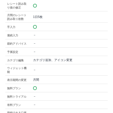
レシート読み取
り後の修正
月間のレシート
1日5枚
読み取り枚数
手入力
－
連続入力
－
節約アドバイス
－
予算設定
カテゴリ追加、アイコン変更
カテゴリ編集
ウィジェット機
－
能
月間
表示期間の変更
無料プラン
－
無料トライアル
－
有料プラン
登録できる口座