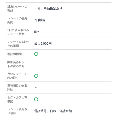
対象レシートの
一部、商品指定あり
商品
レシートの登録
7日以内
期間
1日に読み取れる
5枚
レシート枚数
レシート1枚あた
最大5,000円
りの単価
家計簿機能
撮影済みレシー
－
トの読み取り
長いレシートの
読み取り
重複項目の自動
－
削除
タグ・カテゴリ
機能
レシート読み取
電話番号、日時、合計金額
り項目