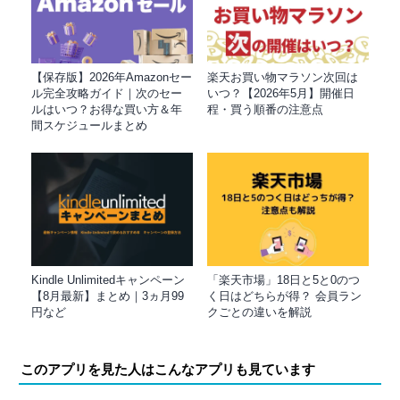
【保存版】2026年Amazonセー
楽天お買い物マラソン次回は
ル完全攻略ガイド｜次のセー
いつ？【2026年5月】開催日
ルはいつ？お得な買い方＆年
程・買う順番の注意点
間スケジュールまとめ
Kindle Unlimitedキャンペーン
「楽天市場」18日と5と0のつ
【8月最新】まとめ｜3ヵ月99
く日はどちらが得？ 会員ラン
円など
クごとの違いを解説
このアプリを見た人はこんなアプリも見ています