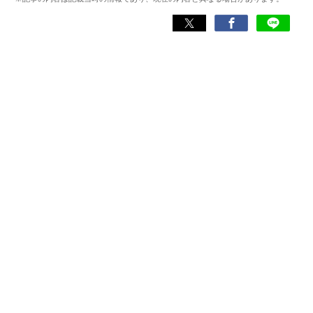
『TimeTree』『Measure』など700以上。