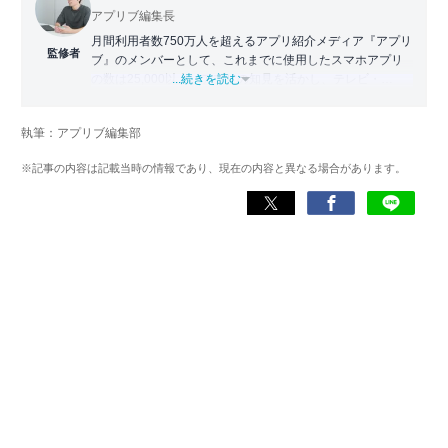
アプリブ編集長
月間利用者数750万人を超えるアプリ紹介メディア『アプリ
監修者
ブ』のメンバーとして、これまでに使用したスマホアプリ
の数は25,000以上。アプリの知見を活かし、テレビ・
...続きを読む
Web・ラジオなどのメディアに出演。
【メディア出演歴】日本テレビ『午前0時の森』（人生効率
執筆：アプリブ編集部
化アプリの紹介）、TBS『サタプラ』（スマホライフが変
わる神アプリの紹介）、J-WAVE『STEP ONE』（今話題の
※記事の内容は記載当時の情報であり、現在の内容と異なる場合があります。
スマホアプリ）他
Wikipedia
X(旧：Twitter）