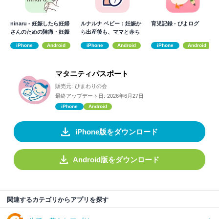
ninaru - 妊娠したら妊婦
ルナルナ ベビー：妊娠か
育児記録 - ぴよログ
さんのための陣痛・妊娠
ら出産後も、ママと赤ち
アプリ
ゃんのアプリ
iPhone
Android
iPhone
Android
iPhone
Android
マタニティパスポート
販売元:
ひまわりの会
最終アップデート日:
2026年6月27日
iPhone
Android
iPhone版をダウンロード
Android版をダウンロード
関連するカテゴリからアプリを探す