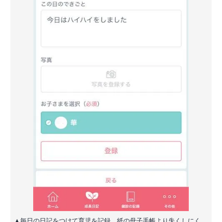
▲毎日の日記をつけて育児を記録。紙の母子手帳より失くしにく