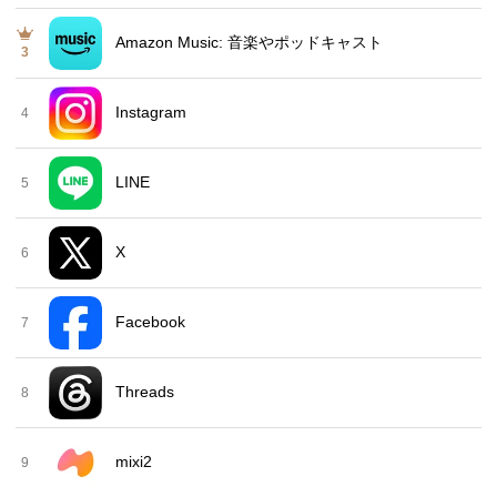
Amazon Music: 音楽やポッドキャスト
3
Instagram
4
LINE
5
X
6
Facebook
7
Threads
8
mixi2
9