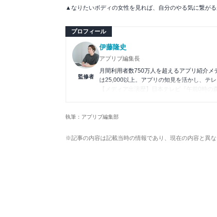
▲なりたいボディの女性を見れば、自分のやる気に繋がる
プロフィール
伊藤隆史
アプリブ編集長
月間利用者数750万人を超えるアプリ紹介
監修者
は25,000以上。アプリの知見を活かし、テ
【メディア出演歴】日本テレビ『午前0時の
アプリの紹介）、J-WAVE『STEP ONE
Wikipedia
執筆：アプリブ編集部
X(旧：Twitter）
※記事の内容は記載当時の情報であり、現在の内容と異な