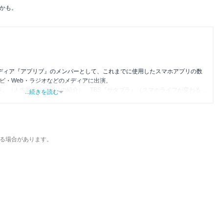
かも。
メディア『アプリブ』のメンバーとして、これまでに使用したスマホアプリの数
レビ・Web・ラジオなどのメディアに出演。
森』（人生効率化アプリの紹介）、TBS『サタプラ』（スマホライフが変わる神
...続きを読む
』（今話題のスマホアプリ）他
る場合があります。