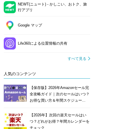
NEWT(ニュート) - かしこい、おトク、旅
行アプリ
Google マップ
Life360による位置情報の共有
すべて見る
人気のコンテンツ
【保存版】2026年Amazonセール完
全攻略ガイド｜次のセールはいつ？
お得な買い方＆年間スケジュー...
【2026年】次回の楽天セールはい
つ？どれがお得？年間カレンダーを
チェック