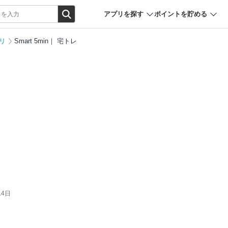
アプリを探す
ポイントを貯める
リ
Smart 5min｜ 宅トレ
14日