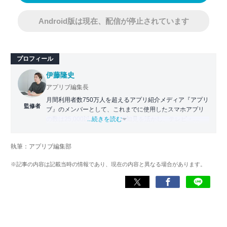
Android版は現在、配信が停止されています
プロフィール
伊藤隆史
アプリブ編集長
月間利用者数750万人を超えるアプリ紹介メディア『アプリ
監修者
ブ』のメンバーとして、これまでに使用したスマホアプリ
の数は25,000以上。アプリの知見を活かし、テレビ・
...続きを読む
Web・ラジオなどのメディアに出演。
【メディア出演歴】日本テレビ『午前0時の森』（人生効率
執筆：アプリブ編集部
化アプリの紹介）、TBS『サタプラ』（スマホライフが変
わる神アプリの紹介）、J-WAVE『STEP ONE』（今話題の
※記事の内容は記載当時の情報であり、現在の内容と異なる場合があります。
スマホアプリ）他
Wikipedia
X(旧：Twitter）