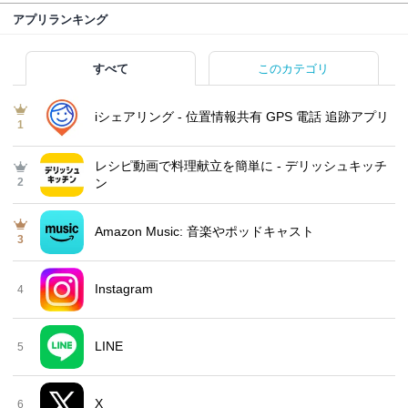
アプリランキング
すべて
このカテゴリ
iシェアリング - 位置情報共有 GPS 電話 追跡アプリ
1
レシピ動画で料理献立を簡単‪に - デリッシュキッチ
2
ン
Amazon Music: 音楽やポッドキャスト
3
Instagram
4
LINE
5
X
6