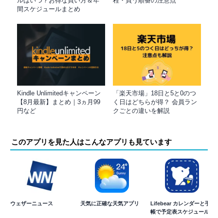
ルはいつ？お得な買い方＆年
程・買う順番の注意点
間スケジュールまとめ
Kindle Unlimitedキャンペーン
「楽天市場」18日と5と0のつ
【8月最新】まとめ｜3ヵ月99
く日はどちらが得？ 会員ラン
円など
クごとの違いを解説
このアプリを見た人はこんなアプリも見ています
ウェザーニュース
天気に正確な天気アプリ
Lifebear カレンダーと手
帳で予定表スケジュール