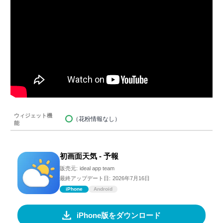
ウィジェット機
（花粉情報なし）
能
初画面天気 - 予報
販売元:
ideal app team
最終アップデート日:
2026年7月16日
iPhone
Android
iPhone版をダウンロード