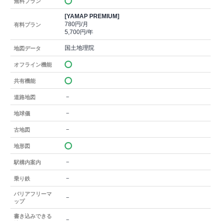
無料プラン
[YAMAP PREMIUM]
780円/月
有料プラン
5,700円/年
国土地理院
地図データ
オフライン機能
共有機能
－
道路地図
－
地球儀
－
古地図
地形図
－
駅構内案内
－
乗り鉄
バリアフリーマ
－
ップ
書き込みできる
－