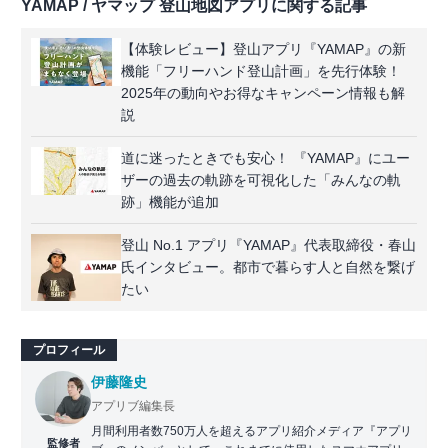
YAMAP / ヤマップ 登山地図アプリに関する記事
【体験レビュー】登山アプリ『YAMAP』の新
機能「フリーハンド登山計画」を先行体験！
2025年の動向やお得なキャンペーン情報も解
説
道に迷ったときでも安心！ 『YAMAP』にユー
ザーの過去の軌跡を可視化した「みんなの軌
跡」機能が追加
登山 No.1 アプリ『YAMAP』代表取締役・春山
氏インタビュー。都市で暮らす人と自然を繋げ
たい
プロフィール
伊藤隆史
アプリブ編集長
月間利用者数750万人を超えるアプリ紹介メディア『アプリ
監修者