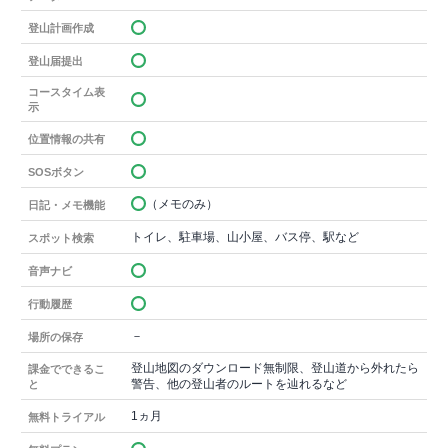
登山計画作成
登山届提出
コースタイム表
示
位置情報の共有
SOSボタン
（メモのみ）
日記・メモ機能
トイレ、駐車場、山小屋、バス停、駅など
スポット検索
音声ナビ
行動履歴
－
場所の保存
登山地図のダウンロード無制限、登山道から外れたら
課金でできるこ
警告、他の登山者のルートを辿れるなど
と
1ヵ月
無料トライアル