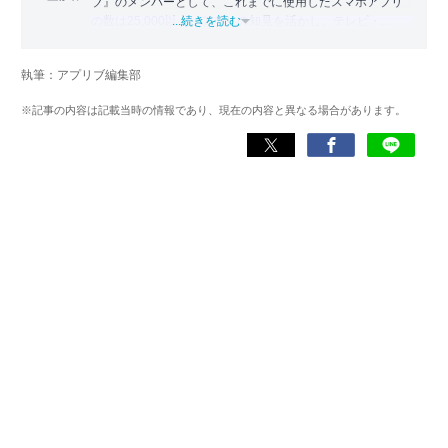
ブ』のメンバーとして、これまでに使用したスマホアプリ
の数は25,000以上。アプリの知見を活かし、テレビ・
...続きを読む
Web・ラジオなどのメディアに出演。
【メディア出演歴】日本テレビ『午前0時の森』（人生効率
執筆：アプリブ編集部
化アプリの紹介）、TBS『サタプラ』（スマホライフが変
わる神アプリの紹介）、J-WAVE『STEP ONE』（今話題の
※記事の内容は記載当時の情報であり、現在の内容と異なる場合があります。
スマホアプリ）他
Wikipedia
X(旧：Twitter）