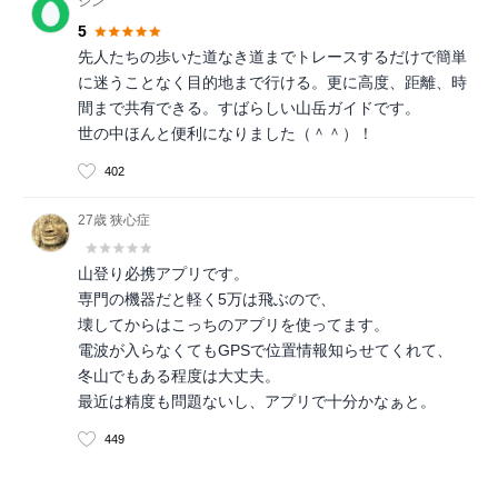
ジン
5
先人たちの歩いた道なき道までトレースするだけで簡単
に迷うことなく目的地まで行ける。更に高度、距離、時
間まで共有できる。すばらしい山岳ガイドです。
世の中ほんと便利になりました（＾＾）！
402
27歳 狭心症
山登り必携アプリです。
専門の機器だと軽く5万は飛ぶので、
壊してからはこっちのアプリを使ってます。
電波が入らなくてもGPSで位置情報知らせてくれて、
冬山でもある程度は大丈夫。
最近は精度も問題ないし、アプリで十分かなぁと。
449