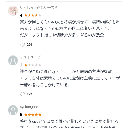
いっしゅー@歌い手志望
4
実力が同じぐらいの人と将棋が指せて、棋譜の解析も出
来るようになったのは棋力の向上に良いと思った。
だが、ソフト指しや切断厨が多すぎるのが残念
226
ゲストユーザー
1
課金が自動更新になった。しかも解約の方法が複雑。
アプリ自体は素晴らしいのに金儲け主義に走ってユーザ
ー離れをおこしかけている。
192
systemgear
5
将棋をcpuとではなく誰かと指したいときにすぐ指せる
アプリ。将棋盤や打つときの動作やエフェクトが自然