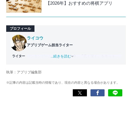
【2026年】おすすめの将棋アプリ
プロフィール
ライコウ
アプリブゲーム担当ライター
ライター
バンタンゲームアカデミー
...続きを読む
出身。「広く深く」をモットー
に、あらゆるジャンルのゲームに精通する筋金入りのゲー
マー。プレイ済みタイトルは2,000本を超えており、アプリ
執筆：アプリブ編集部
ゲームだけでも1,000本以上。ゲーム開発者を目指した経験
もあり、ゲームの深い理解を持つ。現在はゲームを遊び尽
※記事の内容は記載当時の情報であり、現在の内容と異なる場合があります。
くして面白さを引き出し、人々に伝えるためゲームライタ
ーへと転向。
複数のゲームメディアの立ち上げや運営に携わるほか、ゲ
ーム公式から名指しで攻略記事依頼を受けるなど、執筆の
正確性や専門知識の深さは業界内でも高く評価されてい
る。現在は、アプリブでゲーム関連のコンテンツを豊富に
執筆中。