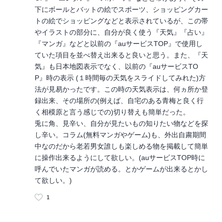
下にボールとバットの絵でスポーツ、ショッピングカー
トの絵でショッピングなどと表示されているが、この帯
やイラストの部分に、自分が良く使う『天気』『占い』
『マンガ』などと以前の『auサービスTOP』で使用し
ていた項目を並べ替え出来ると良いと思う。また、『天
気』も日本地図表示でなく、以前の『auサービスTO
P』時の表示 (１時間毎の天気をスライドしてみれた)方
法が見易かったです。この時の天気表示は、何ヵ所か登
録出来、その場所の(例えば、自宅のある青梅と良く行
く相模原と言う感じでの)切り替えも簡単だった。
兎に角、見辛い、自分が見たいもの知りたい物などを探
し辛い。コラム(無料マンガやゲーム)も、外出自粛期間
中なのだから老若男女誰しも楽しめる物を掲載して簡単
に操作出来るようにして欲しい。(auサービスTOP時に
呼んでいたマンガが読める。とかゲームが出来るとかし
て欲しい。)
1