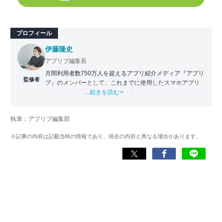
プロフィール
伊藤隆史
アプリブ編集長
月間利用者数750万人を超えるアプリ紹介メディア『アプリ
監修者
ブ』のメンバーとして、これまでに使用したスマホアプリ
の数は25,000以上。アプリの知見を活かし、テレビ・
...続きを読む
Web・ラジオなどのメディアに出演。
【メディア出演歴】日本テレビ『午前0時の森』（人生効率
執筆：アプリブ編集部
化アプリの紹介）、TBS『サタプラ』（スマホライフが変
わる神アプリの紹介）、J-WAVE『STEP ONE』（今話題の
※記事の内容は記載当時の情報であり、現在の内容と異なる場合があります。
スマホアプリ）他
Wikipedia
X(旧：Twitter）