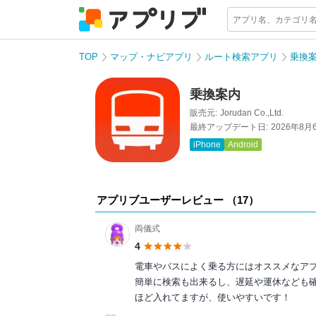
TOP
マップ・ナビアプリ
ルート検索アプリ
乗換
乗換案内
販売元:
Jorudan Co.,Ltd.
最終アップデート日:
2026年8月
iPhone
Android
アプリブユーザーレビュー （
17
）
両儀式
4
電車やバスによく乗る方にはオススメなアプリ
簡単に検索も出来るし、遅延や運休なども確認
ほど入れてますが、使いやすいです！