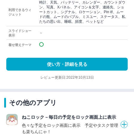
時計、天気、バッテリー、カレンダー、カウントダウ
ン、写真、Xパネル、アイコン＆文字、連絡先、ショ
利用できるウィ
ートカット、シグナル、ロケーション、Pin it!、ムー
ジェット
ドの瓶、ムードのバブル、ミスユー、ステータス、私
たちの思い出、睡眠、頻度、ペットなど
スライドショー
－
表示
着せ替えテーマ
使い方・詳細を見る
レビュー更新日:2022年10月13日
その他のアプリ
ねこロック－毎日の予定をロック画面上に表示
色々な予定をロック画面に表示 予定やタスク管理
も楽ちんにゃ！