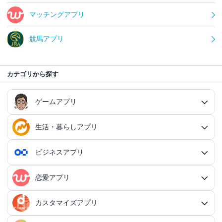
マッチングアプリ
競馬アプリ
カテゴリから探す
ゲームアプリ
生活・暮らしアプリ
ゲームアプリ総合
RPGアプリ
ビジネスアプリ
生活・暮らしアプリ総合
RPGアプリ総合
アクションゲームアプリ
ファイナンスアプリ
恋愛アプリ
ビジネスアプリ総合
王道RPGアプリ
アクションゲームアプリ総合
シミュレーションアプリ
家計簿アプリ
日記アプリ
タスク管理アプリ
カスタマイズアプリ
恋愛アプリ総合
アクションRPGアプリ
2Dアクションアプリ
ふるさと納税アプリ
シミュレーションアプリ総合
対戦・協力ゲームアプリ
日記アプリ総合