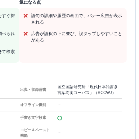
気になる点
をすぐ探
語句の詳細や履歴の画面で、バナー広告が表示
される
調べられ
広告が語釈の下に並び、誤タップしやすいこと
がある
せて検索
国立国語研究所「現代日本語書き
出典・収録辞書
言葉均衡コーパス」（BCCWJ）
－
オフライン機能
手書き文字検索
コピー＆ペースト
－
機能