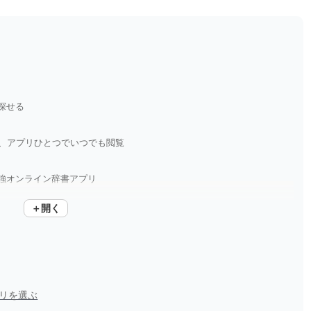
探せる
を、アプリひとつでいつでも閲覧
強オンライン辞書アプリ
＋開く
時に検索
リを選ぶ