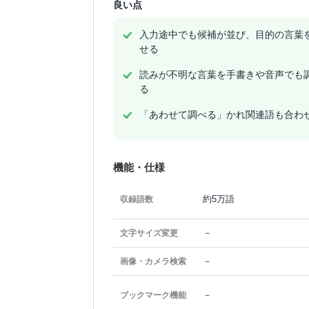
良い点
入力途中でも候補が並び、目的の言葉
せる
読みが不明な言葉を手書きや音声でも
る
「あわせて調べる」かれ関連語も合わ
機能・仕様
約5万語
収録語数
－
文字サイズ変更
－
画像・カメラ検索
－
ブックマーク機能