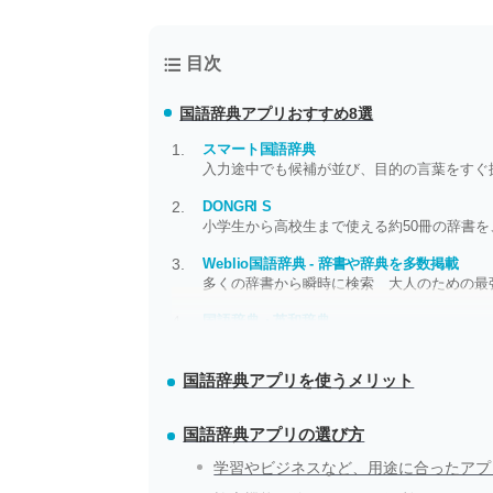
目次
国語辞典アプリ
おすすめ8選
スマート国語辞典
入力途中でも候補が並び、目的の言葉をすぐ
DONGRI S
小学生から高校生まで使える約50冊の辞書
Weblio国語辞典 - 辞書や辞典を多数掲載
多くの辞書から瞬時に検索 大人のための最
国語辞典・英和辞典
入力途中から候補を絞り込み、約7万語を瞬
国語辞典アプリを使うメリット
国語辞典アプリの選び方
学習やビジネスなど、用途に合ったアプ