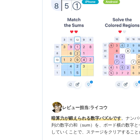
iPhone
Android
レビュー担当:ライコウ
暗算力が鍛えられる数字パズルです
。ナンバ
列の数字の和（sum）を、ボード横の数字
していくことで、ステージをクリアすること