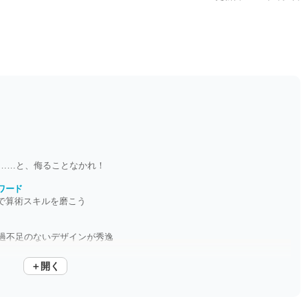
す……と、侮ることなかれ！
ワード
で算術スキルを磨こう
過不足のないデザインが秀逸
＋開く
日コツコツ続けられる