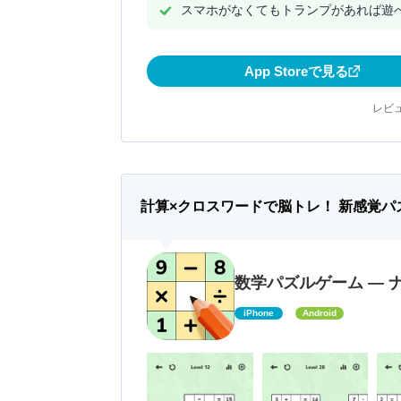
スマホがなくてもトランプがあれば遊
App Storeで見る
レビュ
計算×クロスワードで脳トレ！ 新感覚
数学パズルゲーム — 
iPhone
Android