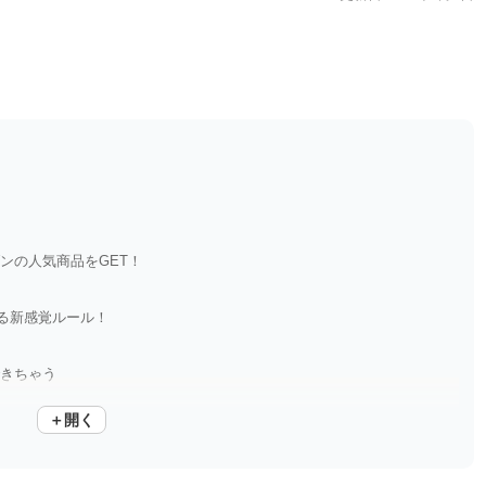
ンの人気商品をGET！
る新感覚ルール！
できちゃう
＋開く
…まさに一石二鳥！