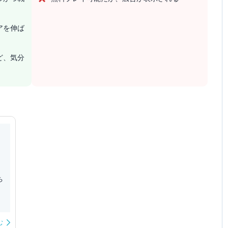
アを伸ば
ど、気分
ち
む