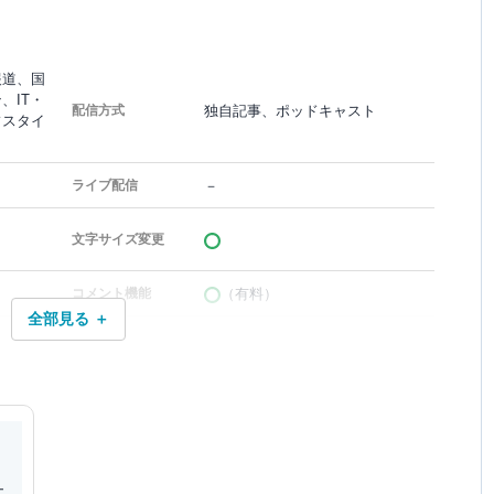
報道、国
、IT・
独自記事、ポッドキャスト
配信方式
フスタイ
－
ライブ配信
文字サイズ変更
（有料）
コメント機能
全部見る ＋
ニ