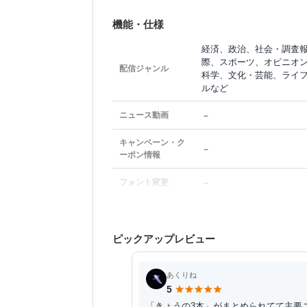
機能・仕様
経済、政治、社会・調査
際、スポーツ、オピニオン
配信ジャンル
科学、文化・芸能、ライ
ルなど
－
ニュース動画
キャンペーン・ク
－
ーポン情報
－
フォント変更
ピックアップレビュー
あくりね
5
「きょうの3本」がまとめられてて主要