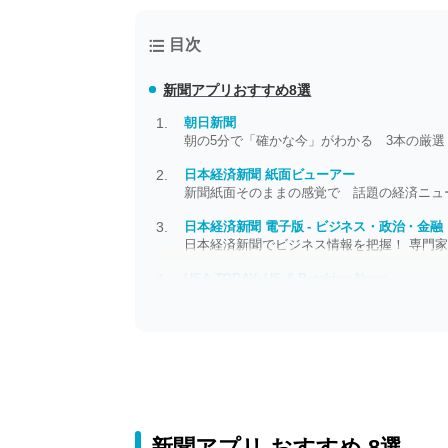
目次
新聞アプリおすすめ8選
朝日新聞
朝の5分で「確かな今」がわかる 3本の厳
日本経済新聞 紙面ビューアー
新聞紙面そのままの感覚で 話題の経済ニュ
日本経済新聞 電子版 - ビジネス・政治・金
日本経済新聞でビジネス情報を把握！ 専門
USA TODAY: US & Breaking News
スキマ時間ですぐ読める 要点がまとまった
新聞アプリ おすすめ 8選