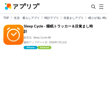
TOP
生活・暮らしアプリ
時計アプリ
目覚ましアプリ
眠りが浅い時
Sleep Cycle - 睡眠トラッカー＆目覚まし時
計
販売元:
Sleep Cycle AB
最終アップデート日:
2026年7月11日
iPhone
Android