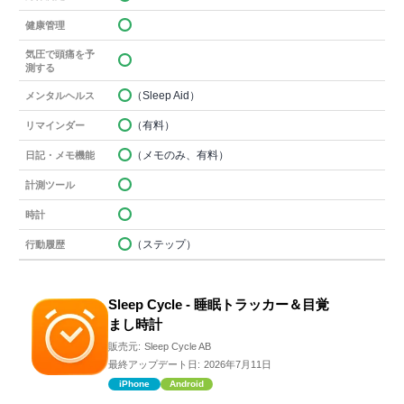
健康管理
気圧で頭痛を予
測する
（Sleep Aid）
メンタルヘルス
（有料）
リマインダー
（メモのみ、有料）
日記・メモ機能
計測ツール
時計
（ステップ）
行動履歴
Sleep Cycle - 睡眠トラッカー＆目覚
まし時計
販売元:
Sleep Cycle AB
最終アップデート日:
2026年7月11日
iPhone
Android