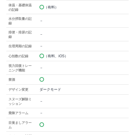
体温・基礎体温
（有料）
の記録
水分摂取量の記
－
録
排便・排尿の記
－
録
－
生理周期の記録
（有料、iOS）
心拍数の記録
視力回復トレー
－
ニング機能
禁酒
ダークモード
デザイン変更
スヌーズ解除ミ
－
ッション
－
乗降アラーム
目覚ましアラー
ム