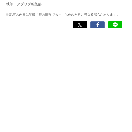
執筆：アプリブ編集部
務めた後、文房具アプリの専門家として監修・ライター業
を行う。使用した文房具アプリは『Evernote』
※記事の内容は記載当時の情報であり、現在の内容と異なる場合があります。
『TimeTree』『Measure』など700以上。