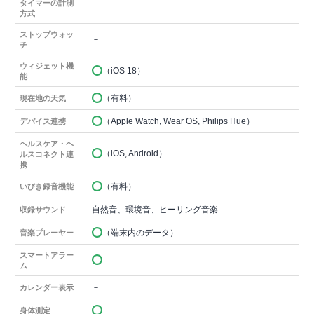
タイマーの計測
－
方式
ストップウォッ
－
チ
ウィジェット機
（iOS 18）
能
（有料）
現在地の天気
（Apple Watch, Wear OS, Philips Hue）
デバイス連携
ヘルスケア・ヘ
（iOS, Android）
ルスコネクト連
携
（有料）
いびき録音機能
自然音、環境音、ヒーリング音楽
収録サウンド
（端末内のデータ）
音楽プレーヤー
スマートアラー
ム
－
カレンダー表示
身体測定