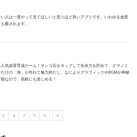
ない人は一度やって見てほしいと思うほど良いアプリです。いわゆる放置
ても癒されます。
る人気放置育成ゲーム！サンゴ石をタップして生命力を貯めて、クマノミ
だけの「海」が作れて魅力的だし、なによりグラフィックやBGMが神秘
可能なので、気軽にも楽しめる！
2
4
5
6
3