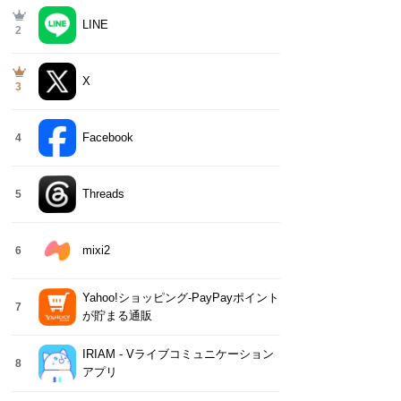
LINE
2
X
3
Facebook
4
Threads
5
mixi2
6
Yahoo!ショッピング-PayPayポイント
7
が貯まる通販
IRIAM - Vライブコミュニケーション
8
アプリ