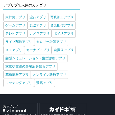
アプリブで人気のカテゴリ
家計簿アプリ
旅行アプリ
写真加工アプリ
ゲームアプリ
英語アプリ
音楽配信アプリ
ta Horizon
STYLY
カプセルタウン -眺めて
DEE
テレビアプリ
カメラアプリ
ポイ活アプリ
育てて街づくり
iPhone
Android
iPhone
Android
iPhone
Android
iPh
ライブ配信アプリ
カロリー計算アプリ
メモアプリ
カーナビアプリ
自撮りアプリ
髪型シミュレーション・髪型診断アプリ
家族や友達の居場所を知るアプリ
花粉情報アプリ
オンライン診療アプリ
マッチングアプリ
競馬アプリ
お得なセール情報の「買い時」メディア