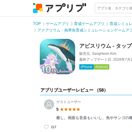
TOP
ゲームアプリ
育成ゲームアプリ
育成シミュ
アクアリウム・熱帯魚育成シミュレーションゲームア
アビスリウム - タッ
販売元:
SangHeon Kim
最終アップデート日:
2026年7月
iPhone
Android
アプリブユーザーレビュー （
58
）
ゲストユーザー
5
癒し。画面も音楽もいいし、魚やサンゴの
217