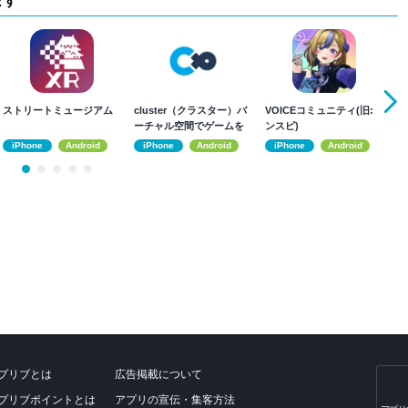
ます
ストリートミュージアム
cluster（クラスター）バ
VOICEコミュニティ(旧:イ
Me
ーチャル空間でゲームを
ンスピ)
しよう！
iPhone
Android
iPhone
Android
iPhone
Android
プリブとは
広告掲載について
プリブポイントとは
アプリの宣伝・集客方法