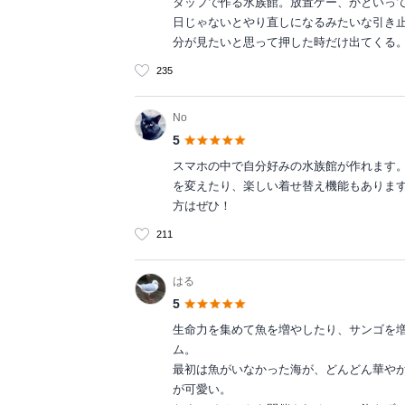
タップで作る水族館。放置ゲー、かといっ
日じゃないとやり直しになるみたいな引き
分が見たいと思って押した時だけ出てくる
235
No
5
スマホの中で自分好みの水族館が作れます
を変えたり、楽しい着せ替え機能もありま
方はぜひ！
211
はる
5
生命力を集めて魚を増やしたり、サンゴを
ム。
最初は魚がいなかった海が、どんどん華や
が可愛い。