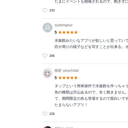
たまにイベントも開催されるので、飽きず
233
systemgear
5
水族館みたいなアプリが欲しいと思ってい
匹や周りの様子などを写すことが出来る。
206
桃星~peachstar
5
タップという簡単操作で水族館を作っちゃ
魚の種類は沢山あるので、全く飽きません
て、期間限定の魚も登場するので面白いで
たまらないアプリ！
226