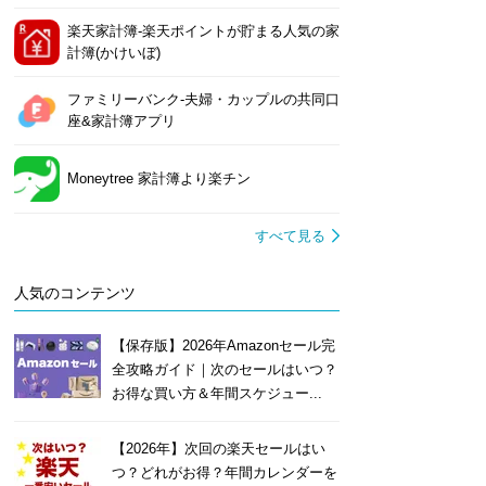
楽天家計簿-楽天ポイントが貯まる人気の家
計簿(かけいぼ)
ファミリーバンク-夫婦・カップルの共同口
座&家計簿アプリ
Moneytree 家計簿より楽チン
すべて見る
人気のコンテンツ
【保存版】2026年Amazonセール完
全攻略ガイド｜次のセールはいつ？
お得な買い方＆年間スケジュー...
【2026年】次回の楽天セールはい
つ？どれがお得？年間カレンダーを