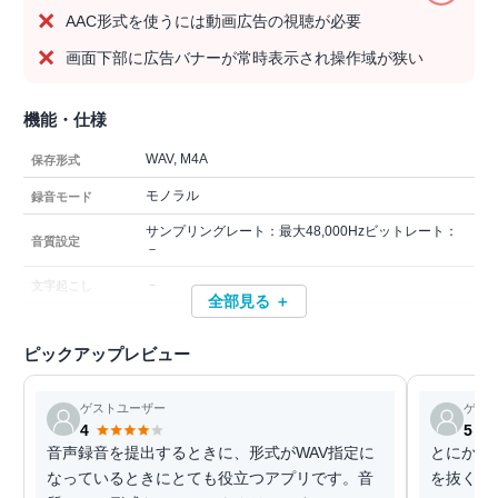
AAC形式を使うには動画広告の視聴が必要
画面下部に広告バナーが常時表示され操作域が狭い
機能・仕様
WAV, M4A
保存形式
モノラル
録音モード
サンプリングレート：最大48,000Hzビットレート：
音質設定
－
－
文字起こし
全部見る ＋
ピックアップレビュー
ゲストユーザー
ゲス
4
5
音声録音を提出するときに、形式がWAV指定に
とにかく
なっているときにとても役立つアプリです。音
を抜く。