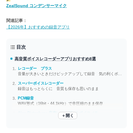
ZealSound コンデンサーマイク
関連記事：
【2026年】おすすめの録音アプリ
目次
高音質ボイスレコーダーアプリ
おすすめ8選
レコーダー プラス
音量が大きいときだけピックアップして録音 気の利くボイスレコーダー
スーパーボイスレコーダー
録音はもっとらくに 音質も保存も思いのまま
PCM録音
WAV形式（16bit・44.1kHz）で非圧縮のまま保存
Alon Dictaphone-音声レコーダー＆ボイスメモ
＋開く
録音品質を細かく設定できる WAV・MP3に対応