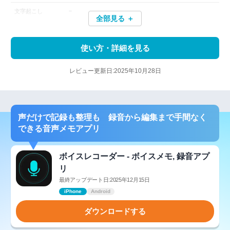
－
文字起こし
全部見る ＋
使い方・詳細を見る
レビュー更新日:2025年10月28日
声だけで記録も整理も 録音から編集まで手間なく
できる音声メモアプリ
ボイスレコーダー - ボイスメモ, 録音アプ
リ
最終アップデート日:2025年12月15日
iPhone
Android
ダウンロードする