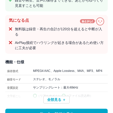
録音や再生、音声の保存までできる。あとからゆっくり
見直すことも可能
気になる点
無料版は録音・再生の合計が120分を超えると中断が入
る
AirPlay接続でハウリングが起きる場合があるため使い方
に工夫が必要
機能・仕様
MPEG4 AAC、Apple Lossless、M4A、MP3、MP4
保存形式
ステレオ、モノラル
録音モード
サンプリングレート：最大48kHz
音質設定
（リアルタイム）,
（ファイル読込時）
文字起こし
全部見る ＋