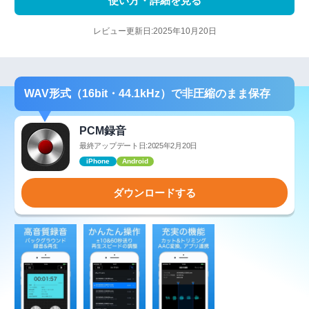
使い方・詳細を見る
レビュー更新日:2025年10月20日
WAV形式（16bit・44.1kHz）で非圧縮のまま保存
PCM録音
最終アップデート日:2025年2月20日
iPhone
Android
ダウンロードする