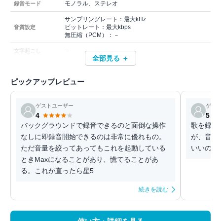
モノラル、ステレオ
録音モード
サンプリングレート：最大kHz
ビットレート：最大kbps
音質設定
無圧縮（PCM）：－
－
文字起こし
全部見る ＋
ピックアップレビュー
ゲストユーザー
ゲス
4
5
バックグラウンドで録音できるのと面倒な操作
歌を録音
なしに即録音開始できるのは非常に優れもの。
が、音質
ただ音量を絞ってあってもこれを起動している
いいので
ときMaxになることがあり、慌てることがあ
る。これが直ったら星5
続きを読む