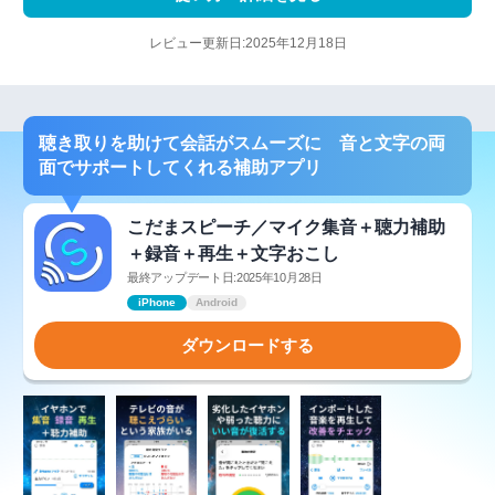
レビュー更新日:2025年12月18日
聴き取りを助けて会話がスムーズに 音と文字の両
面でサポートしてくれる補助アプリ
こだまスピーチ／マイク集音＋聴力補助
＋録音＋再生＋文字おこし
最終アップデート日:2025年10月28日
iPhone
Android
ダウンロードする