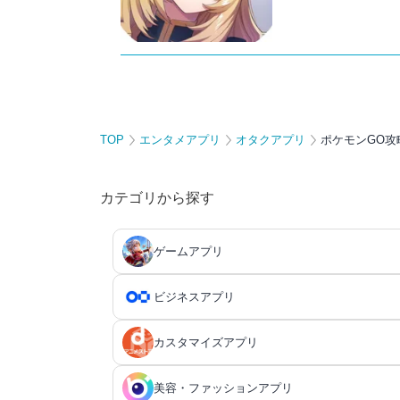
TOP
エンタメアプリ
オタクアプリ
ポケモンGO攻
カテゴリから探す
ゲームアプリ
ビジネスアプリ
生活・暮らしアプリ総合
ゲームアプリ総合
カスタマイズアプリ
ファイナンスアプリ
RPGアプリ
恋愛アプリ総合
ビジネスアプリ総合
家計簿アプリ
RPGアプリ総合
日記アプリ
アクションゲームアプリ
美容・ファッションアプリ
マッチングアプリ
タスク管理・ToDoアプリ
SNS・コミュニケーションアプリ総合
カスタマイズアプリ総合