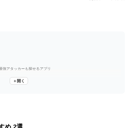
最強アタッカーも探せるアプリ
＋開く
に参加できるマルチ掲示板
すめ 2選