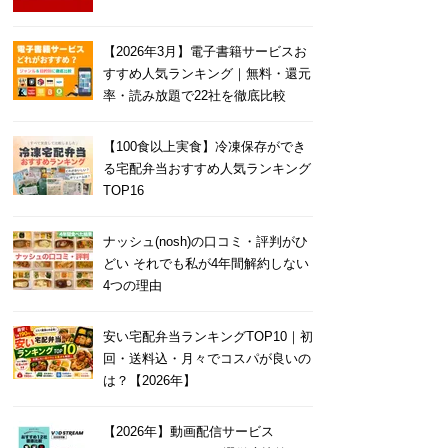
【2026年3月】電子書籍サービスお
すすめ人気ランキング｜無料・還元
率・読み放題で22社を徹底比較
【100食以上実食】冷凍保存ができ
る宅配弁当おすすめ人気ランキング
TOP16
ナッシュ(nosh)の口コミ・評判がひ
どい それでも私が4年間解約しない
4つの理由
安い宅配弁当ランキングTOP10｜初
回・送料込・月々でコスパが良いの
は？【2026年】
【2026年】動画配信サービス